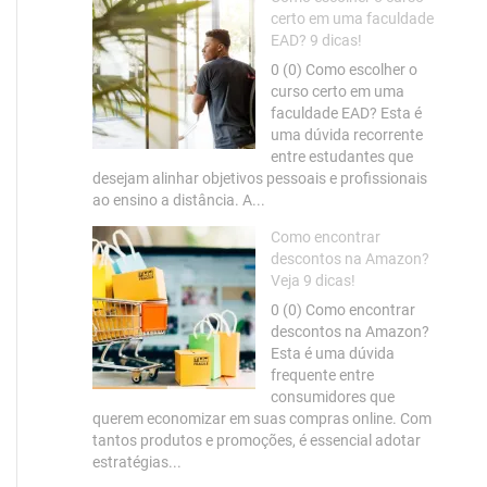
certo em uma faculdade
EAD? 9 dicas!
0 (0) Como escolher o
curso certo em uma
faculdade EAD? Esta é
uma dúvida recorrente
entre estudantes que
desejam alinhar objetivos pessoais e profissionais
ao ensino a distância. A...
Como encontrar
descontos na Amazon?
Veja 9 dicas!
0 (0) Como encontrar
descontos na Amazon?
Esta é uma dúvida
frequente entre
consumidores que
querem economizar em suas compras online. Com
tantos produtos e promoções, é essencial adotar
estratégias...