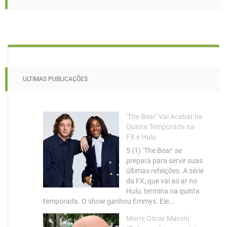
ULTIMAS PUBLICAÇÕES
‘The Bear’ Vai Acabar na
Quinta Temporada na
FX e Hulu
5 (1) ‘The Bear’ se
prepara para servir suas
últimas refeições. A série
da FX, que vai ao ar no
Hulu, termina na quinta
temporada. O show ganhou Emmys. Ele...
Morre Oscar Maroni