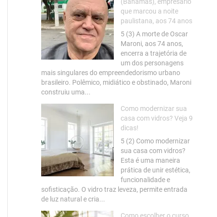
(Bahamas), empresário
que marcou a noite
paulistana, aos 74 anos
5 (3) A morte de Oscar
Maroni, aos 74 anos,
encerra a trajetória de
um dos personagens
mais singulares do empreendedorismo urbano
brasileiro. Polêmico, midiático e obstinado, Maroni
construiu uma...
Como modernizar sua
casa com vidros? Veja 9
dicas!
5 (2) Como modernizar
sua casa com vidros?
Esta é uma maneira
prática de unir estética,
funcionalidade e
sofisticação. O vidro traz leveza, permite entrada
de luz natural e cria...
Como escolher o curso