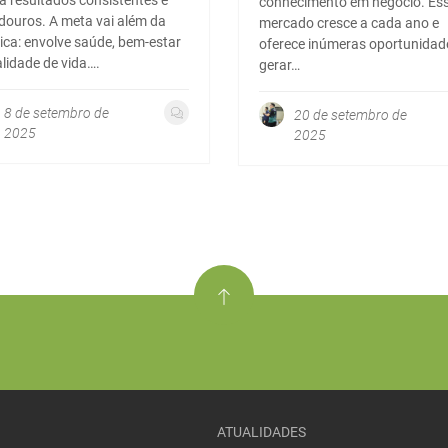
a resultados consistentes e
conhecimento em negócio. Es
douros. A meta vai além da
mercado cresce a cada ano e
tica: envolve saúde, bem-estar
oferece inúmeras oportunidad
alidade de vida….
gerar…
8 de setembro de
20 de setembro de
2025
2025
ATUALIDADES