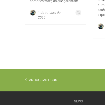
busc
adotar estratégias que garantam…
dura
esté
1 de outubro de
e qu
2025
ARTIGOS ANTIGOS
NEWS