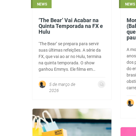
NEWS
NEWS
‘The Bear’ Vai Acabar na
Mor
Quinta Temporada na FX e
(Ba
Hulu
que
pau
‘The Bear’ se prepara para servir
A mo
suas últimas refeições. A série da
anos,
FX, que vai ao ar no Hulu, termina
dos 
na quinta temporada. O show
do e
ganhou Emmys. Ele filma em…
brasi
obst
5 de março de
carr
2026