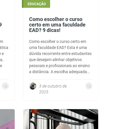
EDUCAÇÃO
Como escolher o curso
9
certo em uma faculdade
EAD? 9 dicas!
om
Como escolher o curso certo em
ática
uma faculdade EAD? Esta é uma
e e
dúvida recorrente entre estudantes
a,
que desejam alinhar objetivos
 e
pessoais e profissionais ao ensino
a distância. A escolha adequada…
3 de outubro de
2025