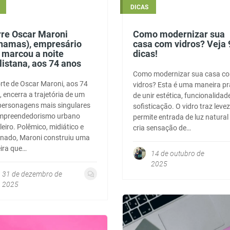
DICAS
re Oscar Maroni
Como modernizar sua
hamas), empresário
casa com vidros? Veja 
 marcou a noite
dicas!
listana, aos 74 anos
Como modernizar sua casa c
rte de Oscar Maroni, aos 74
vidros? Esta é uma maneira pr
 encerra a trajetória de um
de unir estética, funcionalidad
personagens mais singulares
sofisticação. O vidro traz levez
mpreendedorismo urbano
permite entrada de luz natural
leiro. Polêmico, midiático e
cria sensação de…
inado, Maroni construiu uma
eira que…
14 de outubro de
2025
31 de dezembro de
2025