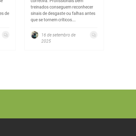
se
corretiva. Profissionais bem
treinados conseguem reconhecer
es de
sinais de desgaste ou falhas antes
que se tornem críticos….
16 de setembro de
2025