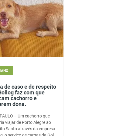
IANO
ta de caso e de respeito
Gollog faz com que
cam cachorro e
orem dona.
PAULO – Um cachorro que
ia viajar de Porto Alegre ao
rito Santo através da empresa
g, o serviço de cargas da Gol,