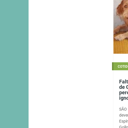
COTID
Fal
de 
per
ign
SÃO 
dever
Espí
Gollo