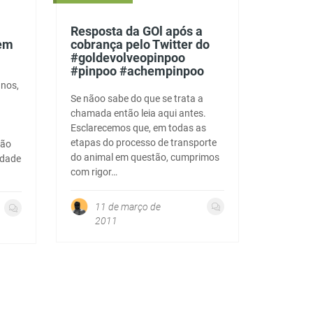
Resposta da GOl após a
 em
cobrança pelo Twitter do
#goldevolveopinpoo
#pinpoo #achempinpoo
anos,
Se nãoo sabe do que se trata a
chamada então leia aqui antes.
Esclarecemos que, em todas as
etapas do processo de transporte
não
do animal em questão, cumprimos
idade
com rigor…
11 de março de
2011