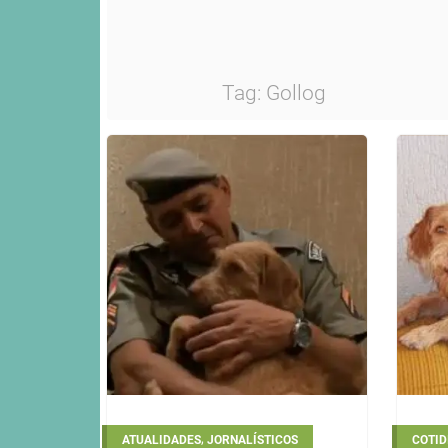
Tag:
Gollog
,
ATUALIDADES
JORNALÍSTICOS
COTID