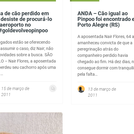
a de cão perdido em
ANDA – Cão igual ao
 desiste de procurá-lo
Pinpoo foi encontrado
aeroporto no
Porto Alegre (RS)
#goldevolveopinpoo
A aposentada Nair Flores, 64 
gados estão se oferecendo
amanheceu convicta de que a
assumir o caso, diz Nair; não
peregrinação atrás do
ovidades sobre a busca. SÃO
companheiro perdido havia
O – Nair Flores, a aposentada
chegado ao fim. Há dez dias, 
perdeu seu cachorro após uma
consegue dormir com tranquil
a…
pela falta…
15 de março de
13 de março de
2011
2011