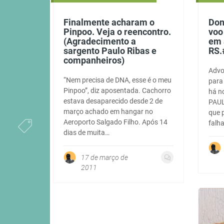
Finalmente acharam o
Don
Pinpoo. Veja o reencontro.
voo
(Agradecimento a
em 
sargento Paulo Ribas e
RS.
companheiros)
Advo
“Nem precisa de DNA, esse é o meu
para 
Pinpoo”, diz aposentada. Cachorro
há n
estava desaparecido desde 2 de
PAUL
março achado em hangar no
que 
Aeroporto Salgado Filho. Após 14
falh
dias de muita…
17 de março de
2011