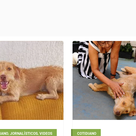
,
,
IANO
JORNALÍSTICOS
VIDEOS
COTIDIANO