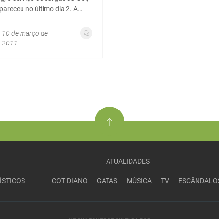
pareceu no último dia 2. A…
10 de março de
2011
ATUALIDADES
ÍSTICOS
COTIDIANO
GATAS
MÚSICA
TV
ESCÂNDALO