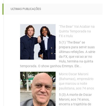
ULTIMAS PUBLICAÇÕES
‘The Bear’ Vai Acabar na
Quinta Temporada na
FX e Hulu
5 (1) ‘The Bear’ se
prepara para servir suas
últimas refeições. A série
da FX, que vai ao ar no
Hulu, termina na quinta
temporada. O show ganhou Emmys. Ele...
Morre Oscar Maroni
(Bahamas), empresário
que marcou a noite
paulistana, aos 74 anos
5 (3) A morte de Oscar
Maroni, aos 74 anos,
encerra a trajetória de