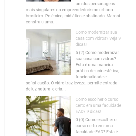
um dos personagens
mais singulares do empreendedorismo urbano
brasileiro. Polêmico, midiático e obstinado, Maroni
construiu uma...
Como modernizar sua
casa com vidros? Veja 9
dicas!
5 (2) Como modernizar
sua casa com vidros?
Esta é uma maneira
prática de unir estética,
funcionalidade e
sofisticação. O vidro traz leveza, permite entrada
de luz natural e cria...
Como escolher o curso
certo em uma faculdade
EAD? 9 dicas!
0 (0) Como escolher o
curso certo em uma
faculdade EAD? Esta é