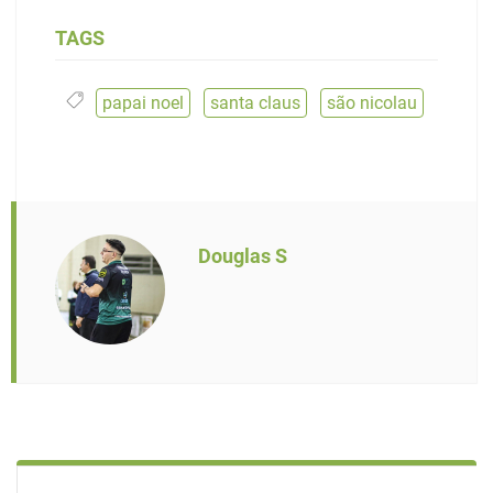
TAGS
papai noel
,
santa claus
,
são nicolau
Douglas S