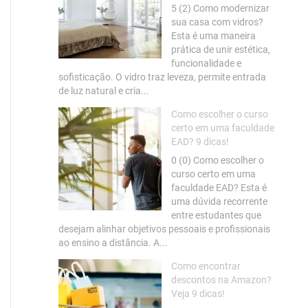
5 (2) Como modernizar
sua casa com vidros?
Esta é uma maneira
prática de unir estética,
funcionalidade e
sofisticação. O vidro traz leveza, permite entrada
de luz natural e cria...
Como escolher o curso
certo em uma faculdade
EAD? 9 dicas!
0 (0) Como escolher o
curso certo em uma
faculdade EAD? Esta é
uma dúvida recorrente
entre estudantes que
desejam alinhar objetivos pessoais e profissionais
ao ensino a distância. A...
Como encontrar
descontos na Amazon?
Veja 9 dicas!