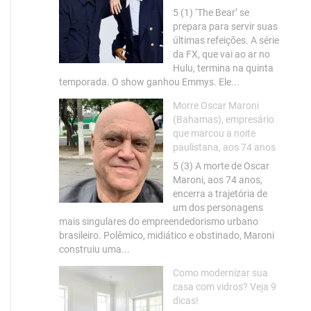
5 (1) ‘The Bear’ se
prepara para servir suas
últimas refeições. A série
da FX, que vai ao ar no
Hulu, termina na quinta
temporada. O show ganhou Emmys. Ele...
Morre Oscar Maroni
(Bahamas), empresário
que marcou a noite
paulistana, aos 74 anos
5 (3) A morte de Oscar
Maroni, aos 74 anos,
encerra a trajetória de
um dos personagens
mais singulares do empreendedorismo urbano
brasileiro. Polêmico, midiático e obstinado, Maroni
construiu uma...
Como modernizar sua
casa com vidros? Veja 9
dicas!