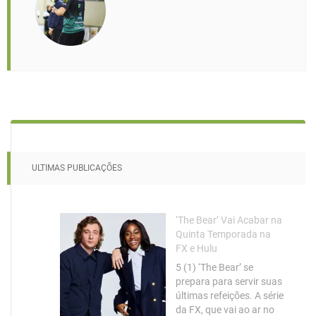
ULTIMAS PUBLICAÇÕES
‘The Bear’ Vai Acabar na
Quinta Temporada na
FX e Hulu
5 (1) ‘The Bear’ se
prepara para servir suas
últimas refeições. A série
da FX, que vai ao ar no