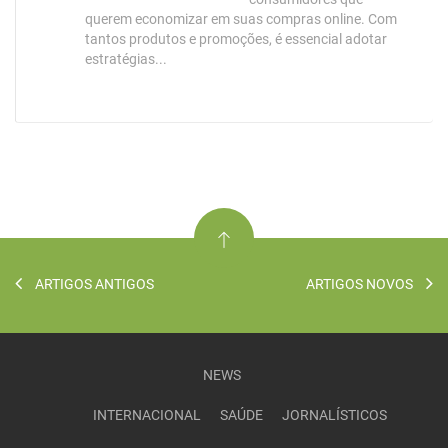
querem economizar em suas compras online. Com
tantos produtos e promoções, é essencial adotar
estratégias...
ARTIGOS ANTIGOS
ARTIGOS NOVOS
NEWS
INTERNACIONAL
SAÚDE
JORNALÍSTICOS