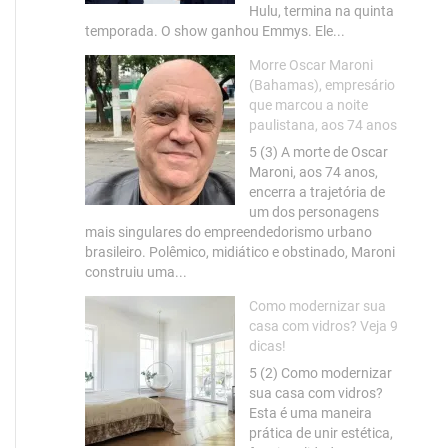
Hulu, termina na quinta
temporada. O show ganhou Emmys. Ele...
Morre Oscar Maroni
(Bahamas), empresário
que marcou a noite
paulistana, aos 74 anos
5 (3) A morte de Oscar
Maroni, aos 74 anos,
encerra a trajetória de
um dos personagens
mais singulares do empreendedorismo urbano
brasileiro. Polêmico, midiático e obstinado, Maroni
construiu uma...
Como modernizar sua
casa com vidros? Veja 9
dicas!
5 (2) Como modernizar
sua casa com vidros?
Esta é uma maneira
prática de unir estética,