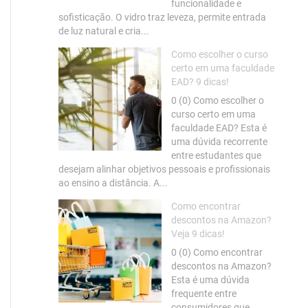
funcionalidade e
sofisticação. O vidro traz leveza, permite entrada
de luz natural e cria...
Como escolher o curso
certo em uma faculdade
EAD? 9 dicas!
0 (0) Como escolher o
curso certo em uma
faculdade EAD? Esta é
uma dúvida recorrente
entre estudantes que
desejam alinhar objetivos pessoais e profissionais
ao ensino a distância. A...
Como encontrar
descontos na Amazon?
Veja 9 dicas!
0 (0) Como encontrar
descontos na Amazon?
Esta é uma dúvida
frequente entre
consumidores que