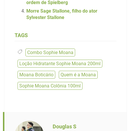
ordem de Spielberg
Morre Sage Stallone, filho do ator
Sylvester Stallone
TAGS
Combo Sophie Moana
,
Loção Hidratante Sophie Moana 200ml
,
Moana Boticário
,
Quem é a Moana
,
Sophie Moana Colônia 100ml
Douglas S