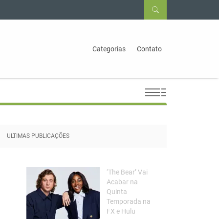
Categorias
Contato
ULTIMAS PUBLICAÇÕES
‘The Bear’ Vai
Acabar na
Quinta
Temporada na
FX e Hulu