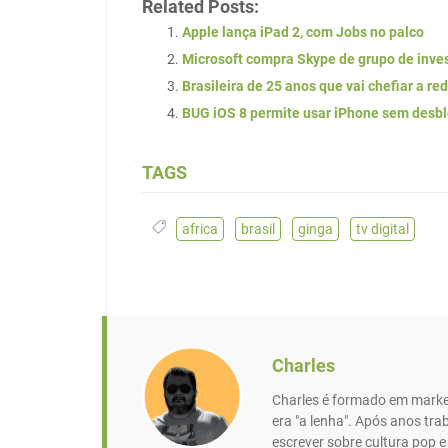
Related Posts:
Apple lança iPad 2, com Jobs no palco
Microsoft compra Skype de grupo de inves
Brasileira de 25 anos que vai chefiar a re
BUG iOS 8 permite usar iPhone sem desb
TAGS
africa
,
brasil
,
ginga
,
tv digital
Charles
Charles é formado em market
era "a lenha". Após anos tr
escrever sobre cultura pop 