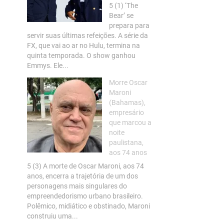
5 (1) ‘The
Bear’ se
prepara para
servir suas últimas refeições. A série da
FX, que vai ao ar no Hulu, termina na
quinta temporada. O show ganhou
Emmys. Ele...
Morre Oscar
Maroni
(Bahamas),
empresário
que marcou a
noite
paulistana,
aos 74 anos
5 (3) A morte de Oscar Maroni, aos 74
anos, encerra a trajetória de um dos
personagens mais singulares do
empreendedorismo urbano brasileiro.
Polêmico, midiático e obstinado, Maroni
construiu uma...