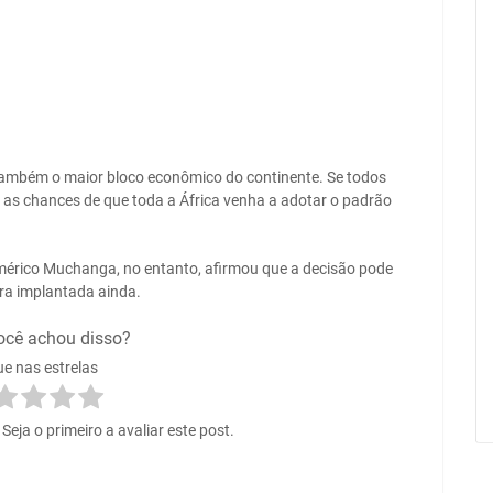
também o maior bloco econômico do continente. Se todos
as chances de que toda a África venha a adotar o padrão
érico Muchanga, no entanto, afirmou que a decisão pode
ura implantada ainda.
ocê achou disso?
ue nas estrelas
eja o primeiro a avaliar este post.