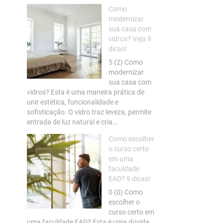
Como
modernizar
sua casa com
vidros? Veja 9
dicas!
5 (2) Como
modernizar
sua casa com
vidros? Esta é uma maneira prática de
unir estética, funcionalidade e
sofisticação. O vidro traz leveza, permite
entrada de luz natural e cria...
Como escolher
o curso certo
em uma
faculdade
EAD? 9 dicas!
0 (0) Como
escolher o
curso certo em
uma faculdade EAD? Esta é uma dúvida