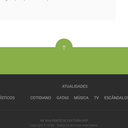
ATUALIDADES
ÍSTICOS
COTIDIANO
GATAS
MÚSICA
TV
ESCÂNDALO
NE SUA FONTE DE CULTURA POP
Copyright © 2026 - Todos os direitos reservados.