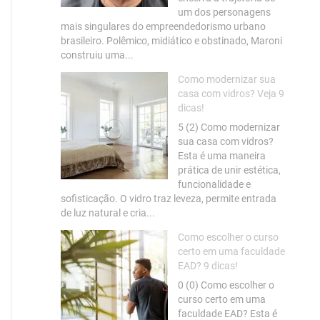
um dos personagens
mais singulares do empreendedorismo urbano
brasileiro. Polêmico, midiático e obstinado, Maroni
construiu uma...
Como modernizar sua
casa com vidros? Veja 9
dicas!
5 (2) Como modernizar
sua casa com vidros?
Esta é uma maneira
prática de unir estética,
funcionalidade e
sofisticação. O vidro traz leveza, permite entrada
de luz natural e cria...
Como escolher o curso
certo em uma faculdade
EAD? 9 dicas!
0 (0) Como escolher o
curso certo em uma
faculdade EAD? Esta é