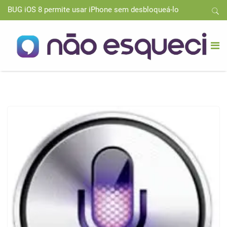
BUG iOS 8 permite usar iPhone sem desbloqueá-lo