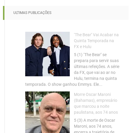
ULTIMAS PUBLICAÇÕES
‘The Bear’ Vai Acabar na
Quinta Temporada na
FX e Hulu
5 (1) ‘The Bear’ se
prepara para servir suas
últimas refeições. A série
da FX, que vai ao ar no
Hulu, termina na quinta
temporada. O show ganhou Emmys. Ele...
Morre Oscar Maroni
(Bahamas), empresário
que marcou a noite
paulistana, aos 74 anos
5 (3) A morte de Oscar
Maroni, aos 74 anos,
encerra a trajetória de