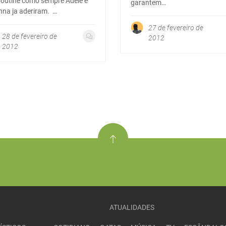
outine como sempre Adele e
garantem…
nna ja aderiram. …
27 de fevereiro de
28 de fevereiro de
2012
2012
ATUALIDADES