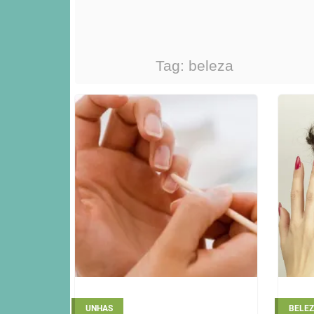
Tag:
beleza
UNHAS
BELE