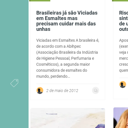
Brasileiras já são Viciadas
Ris
em Esmaltes mas
sin
precisam cuidar mais das
de 
unhas
out
Viciadas em Esmaltes A brasileira é,
Apos
de acordo com a Abihpec
(exe
(Associação Brasileira da Indústria
veja
de Higiene Pessoal, Perfumaria e
merc
Cosméticos), a segunda maior
cres
consumidora de esmaltes do
quem
mundo, perdendo…
2 de maio de 2012