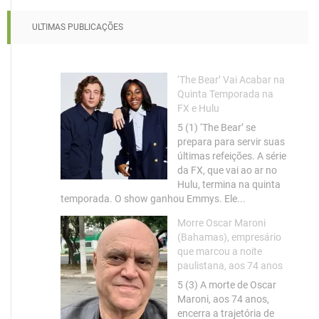
ULTIMAS PUBLICAÇÕES
‘The Bear’ Vai Acabar na
Quinta Temporada na
FX e Hulu
5 (1) ‘The Bear’ se
prepara para servir suas
últimas refeições. A série
da FX, que vai ao ar no
Hulu, termina na quinta
temporada. O show ganhou Emmys. Ele...
Morre Oscar Maroni
(Bahamas), empresário
que marcou a noite
paulistana, aos 74 anos
5 (3) A morte de Oscar
Maroni, aos 74 anos,
encerra a trajetória de