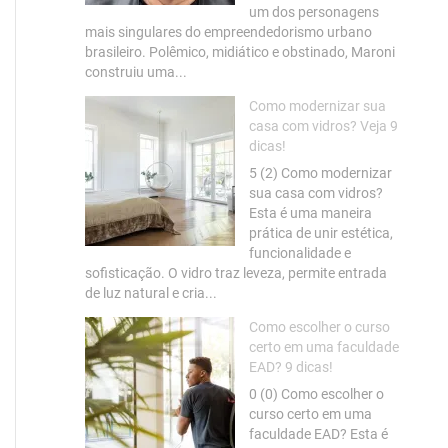
um dos personagens
mais singulares do empreendedorismo urbano
brasileiro. Polêmico, midiático e obstinado, Maroni
construiu uma...
Como modernizar sua
casa com vidros? Veja 9
dicas!
5 (2) Como modernizar
sua casa com vidros?
Esta é uma maneira
prática de unir estética,
funcionalidade e
sofisticação. O vidro traz leveza, permite entrada
de luz natural e cria...
Como escolher o curso
certo em uma faculdade
EAD? 9 dicas!
0 (0) Como escolher o
curso certo em uma
faculdade EAD? Esta é