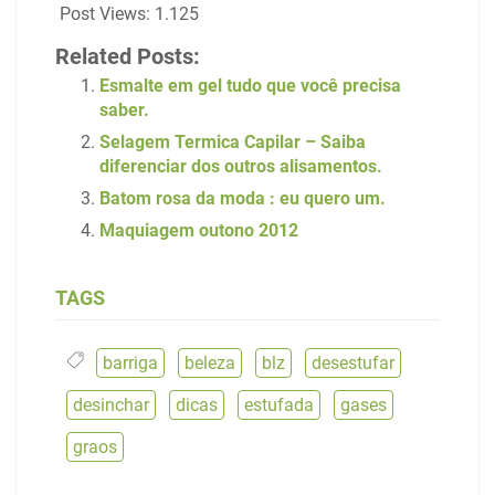
Post Views:
1.125
Related Posts:
Esmalte em gel tudo que você precisa
saber.
Selagem Termica Capilar – Saiba
diferenciar dos outros alisamentos.
Batom rosa da moda : eu quero um.
Maquiagem outono 2012
TAGS
barriga
,
beleza
,
blz
,
desestufar
,
desinchar
,
dicas
,
estufada
,
gases
,
graos