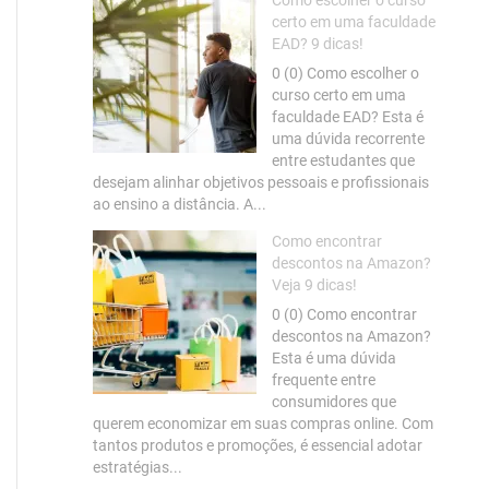
Como escolher o curso
certo em uma faculdade
EAD? 9 dicas!
0 (0) Como escolher o
curso certo em uma
faculdade EAD? Esta é
uma dúvida recorrente
entre estudantes que
desejam alinhar objetivos pessoais e profissionais
ao ensino a distância. A...
Como encontrar
descontos na Amazon?
Veja 9 dicas!
0 (0) Como encontrar
descontos na Amazon?
Esta é uma dúvida
frequente entre
consumidores que
querem economizar em suas compras online. Com
tantos produtos e promoções, é essencial adotar
estratégias...