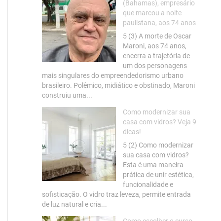
(Bahamas), empresário
que marcou a noite
paulistana, aos 74 anos
5 (3) A morte de Oscar
Maroni, aos 74 anos,
encerra a trajetória de
um dos personagens
mais singulares do empreendedorismo urbano
brasileiro. Polêmico, midiático e obstinado, Maroni
construiu uma...
Como modernizar sua
casa com vidros? Veja 9
dicas!
5 (2) Como modernizar
sua casa com vidros?
Esta é uma maneira
prática de unir estética,
funcionalidade e
sofisticação. O vidro traz leveza, permite entrada
de luz natural e cria...