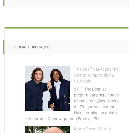
ULTIMAS PUBLICAÇÕES
‘The Bear’ Vai Acabar na
Quinta Temporada na
FX e Hulu
5 (1) ‘The Bear’ se
prepara para servir suas
últimas refeições. A série
da FX, que vai ao ar no
Hulu, termina na quinta
temporada. O show ganhou Emmys. Ele...
Morre Oscar Maroni