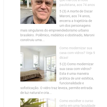
que marcou a noite
paulistana, aos 74 anos
5 (3) A morte de Oscar
Maroni, aos 74 anos,
encerra a trajetória de
um dos personagens
mais singulares do empreendedorismo urbano
brasileiro. Polêmico, midiático e obstinado, Maroni
construiu uma...
Como modernizar sua
casa com vidros? Veja 9
dicas!
5 (2) Como modernizar
sua casa com vidros?
Esta é uma maneira
prática de unir estética,
funcionalidade e
sofisticação. O vidro traz leveza, permite entrada
de luz natural e cria...
Como escolher o curso
certo em uma faculdade