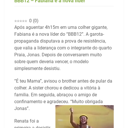
BBB12 – Fabiana é a nova líder
0
(
0
)
Após aguentar 4h15m em uma colher gigante,
Fabiana é a nova líder do “BBB12”. A garota-
propaganda disputava a prova de resistência,
que valia a liderança com o integrante do quarto
Praia, Jonas. Depois de conversarem muito
sobre quem deveria vencer, o modelo
simplesmente desistiu.
“É teu Mama”, avisou o brother antes de pular da
colher. A sister chorou e dedicou a vitória à
familia. Em seguida, abraçou o amigo de
confinamento e agradeceu. “Muito obrigada
Jonas”.
Renata foi a
primeira a desistir