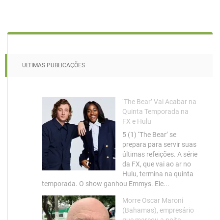
ULTIMAS PUBLICAÇÕES
‘The Bear’ Vai Acabar na
Quinta Temporada na
FX e Hulu
5 (1) ‘The Bear’ se
prepara para servir suas
últimas refeições. A série
da FX, que vai ao ar no
Hulu, termina na quinta
temporada. O show ganhou Emmys. Ele...
Morre Oscar Maroni
(Bahamas), empresário