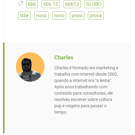
bbb
,
bbb 12
,
bbb12
,
GLOBO
,
lider
,
nova
,
novo
,
praia
,
prova
Charles
Charles é formado em marketing e
trabalha com internet desde 2002,
quando a internet era "a lenha".
Após anos trabalhando com
conteúdo para consultorias, ele
resolveu escrever sobre cultura
pop e viagens para passar o
tempo.