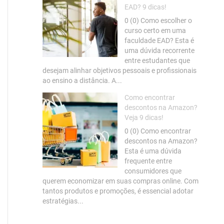
EAD? 9 dicas!
0 (0) Como escolher o
curso certo em uma
faculdade EAD? Esta é
uma dúvida recorrente
entre estudantes que
desejam alinhar objetivos pessoais e profissionais
ao ensino a distância. A...
Como encontrar
descontos na Amazon?
Veja 9 dicas!
0 (0) Como encontrar
descontos na Amazon?
Esta é uma dúvida
frequente entre
consumidores que
querem economizar em suas compras online. Com
tantos produtos e promoções, é essencial adotar
estratégias...