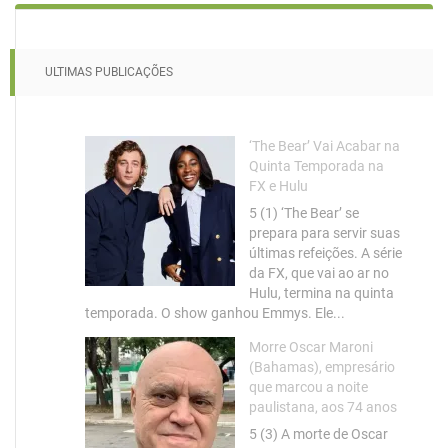
ULTIMAS PUBLICAÇÕES
‘The Bear’ Vai Acabar na
Quinta Temporada na
FX e Hulu
5 (1) ‘The Bear’ se
prepara para servir suas
últimas refeições. A série
da FX, que vai ao ar no
Hulu, termina na quinta
temporada. O show ganhou Emmys. Ele...
Morre Oscar Maroni
(Bahamas), empresário
que marcou a noite
paulistana, aos 74 anos
5 (3) A morte de Oscar