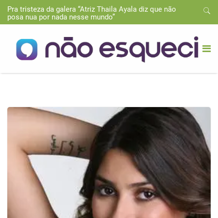
Pra tristeza da galera “Atriz Thaila Ayala diz que não
posa nua por nada nesse mundo”