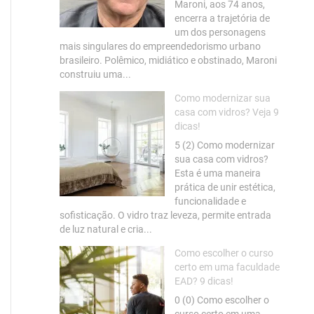
Maroni, aos 74 anos,
encerra a trajetória de
um dos personagens
mais singulares do empreendedorismo urbano
brasileiro. Polêmico, midiático e obstinado, Maroni
construiu uma...
Como modernizar sua
casa com vidros? Veja 9
dicas!
5 (2) Como modernizar
sua casa com vidros?
Esta é uma maneira
prática de unir estética,
funcionalidade e
sofisticação. O vidro traz leveza, permite entrada
de luz natural e cria...
Como escolher o curso
certo em uma faculdade
EAD? 9 dicas!
0 (0) Como escolher o