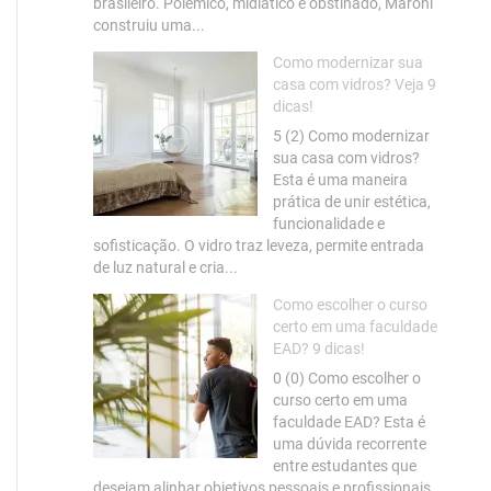
brasileiro. Polêmico, midiático e obstinado, Maroni
construiu uma...
Como modernizar sua
casa com vidros? Veja 9
dicas!
5 (2) Como modernizar
sua casa com vidros?
Esta é uma maneira
prática de unir estética,
funcionalidade e
sofisticação. O vidro traz leveza, permite entrada
de luz natural e cria...
Como escolher o curso
certo em uma faculdade
EAD? 9 dicas!
0 (0) Como escolher o
curso certo em uma
faculdade EAD? Esta é
uma dúvida recorrente
entre estudantes que
desejam alinhar objetivos pessoais e profissionais