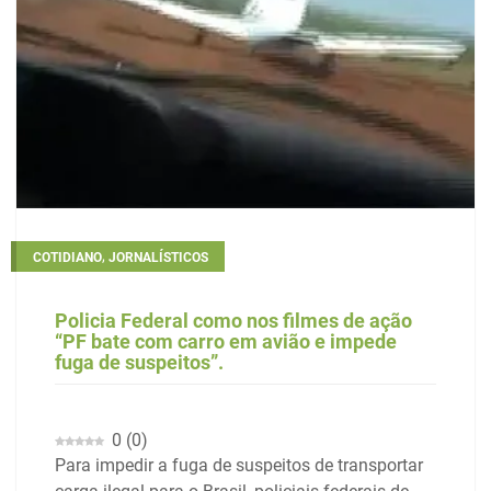
,
COTIDIANO
JORNALÍSTICOS
Policia Federal como nos filmes de ação
“PF bate com carro em avião e impede
fuga de suspeitos”.
0
(
0
)
Para impedir a fuga de suspeitos de transportar