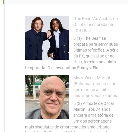
‘The Bear’ Vai Acabar na
Quinta Temporada na
FX e Hulu
5 (1) ‘The Bear’ se
prepara para servir suas
últimas refeições. A série
da FX, que vai ao ar no
Hulu, termina na quinta
temporada. O show ganhou Emmys. Ele...
Morre Oscar Maroni
(Bahamas), empresário
que marcou a noite
paulistana, aos 74 anos
5 (3) A morte de Oscar
Maroni, aos 74 anos,
encerra a trajetória de
um dos personagens
mais singulares do empreendedorismo urbano