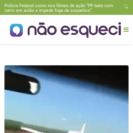
Policia Federal como nos filmes de ação “PF bate com
carro em avião e impede fuga de suspeitos”.