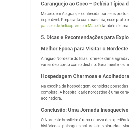
Caranguejo ao Coco – Delícia Típica 
Maceió, em Alagoas, é conhecida por seus pratos i
imperdível. Preparado com maestria, esse prato re
passeio de helicóptero em Maceió
também é uma 
5. Dicas e Recomendações para Explo
Melhor Época para Visitar o Nordeste
A região Nordeste do Brasil oferece clima agradá
variar de acordo com o destino. Geralmente, os me
Hospedagem Charmosa e Acolhedor
Na escolha da hospedagem, considere pousadas c
completa. A hospitalidade nordestina é uma cara
acolhedora.
Conclusão: Uma Jornada Inesquecível 
O Nordeste brasileiro é uma riqueza de experiênc
históricos e paisagens naturais inexploradas. M