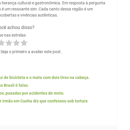
 herança cultural e gastronômica. Em resposta à pergunta
sta é um ressoante sim. Cada canto dessa região é um
scobertas e vivências autênticas.
ocê achou disso?
ue nas estrelas
eja o primeiro a avaliar este post.
 de bicicleta e o mata com dois tiros na cabeça.
 Brasil é falso.
os, puxadas por acidentes de moto.
 irmãs em Cunha diz que confessou sob tortura