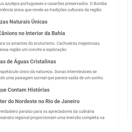
eus azulejos portugueses e casarões preservados. O Bumba
iência única que revela as tradições culturais da região.
ezas Naturais Únicas
nions no Interior da Bahia
ara os amantes do ecoturismo. Cachoeiras majestosas,
essa região um convite à exploração.
s de Águas Cristalinas
petáculo único da natureza. Dunas intermináveis se
ando uma paisagem surreal que parece saída de um sonho.
que Contam Histórias
ter do Nordeste no Rio de Janeiro
verdadeiro paraíso para os apreciadores da culinária
rtesanato regional proporcionam uma imersão completa na