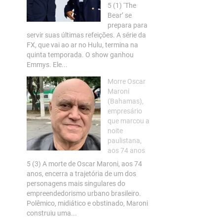
5 (1) ‘The
Bear’ se
prepara para
servir suas últimas refeições. A série da
FX, que vai ao ar no Hulu, termina na
quinta temporada. O show ganhou
Emmys. Ele...
Morre Oscar
Maroni
(Bahamas),
empresário
que marcou a
noite
paulistana,
aos 74 anos
5 (3) A morte de Oscar Maroni, aos 74
anos, encerra a trajetória de um dos
personagens mais singulares do
empreendedorismo urbano brasileiro.
Polêmico, midiático e obstinado, Maroni
construiu uma...