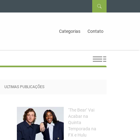
Categorias
Contato
ULTIMAS PUBLICAÇÕES
‘The Bear’ Vai
Acabar na
Quinta
Temporada na
FX e Hulu