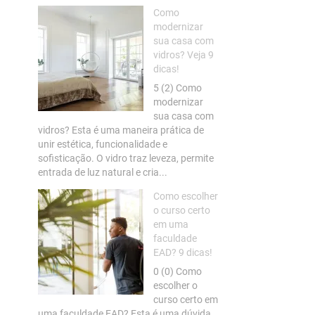
Como
modernizar
sua casa com
vidros? Veja 9
dicas!
5 (2) Como
modernizar
sua casa com
vidros? Esta é uma maneira prática de
unir estética, funcionalidade e
sofisticação. O vidro traz leveza, permite
entrada de luz natural e cria...
Como escolher
o curso certo
em uma
faculdade
EAD? 9 dicas!
0 (0) Como
escolher o
curso certo em
uma faculdade EAD? Esta é uma dúvida