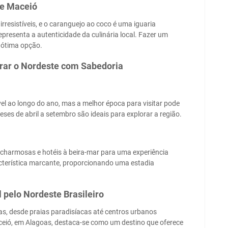
de Maceió
rresistíveis, e o caranguejo ao coco é uma iguaria
presenta a autenticidade da culinária local. Fazer um
ótima opção.
rar o Nordeste com Sabedoria
vel ao longo do ano, mas a melhor época para visitar pode
ses de abril a setembro são ideais para explorar a região.
a
harmosas e hotéis à beira-mar para uma experiência
cterística marcante, proporcionando uma estadia
pelo Nordeste Brasileiro
ias, desde praias paradisíacas até centros urbanos
aceió, em Alagoas, destaca-se como um destino que oferece