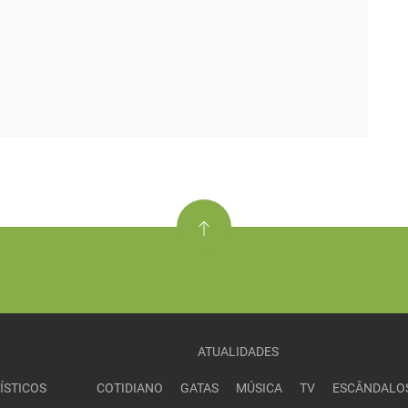
ATUALIDADES
ÍSTICOS
COTIDIANO
GATAS
MÚSICA
TV
ESCÂNDALO