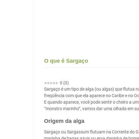
O que é Sargaço
0
(
0
)
Sargaço é um tipo de alga (ou algas) que flutua n
freqüência com que ela aparece no Caribe e no Oc
E quando aparece, você pode sentir o cheiro a uma
“monstro marinho”, vamos dar uma olhada em su
Origem da alga
Sargaço ou Sargassum flutuam na Corrente do Go
marinha de bagas azuis ou erva daninha de hom