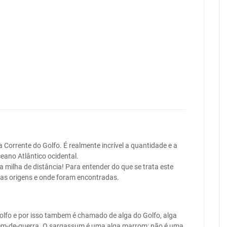
a Corrente do Golfo. É realmente incrível a quantidade e a
eano Atlântico ocidental.
 milha de distância! Para entender do que se trata este
as origens e onde foram encontradas.
lfo e por isso tambem é chamado de alga do Golfo, alga
em-de-guerra. O sargassum é uma alga marrom; não é uma