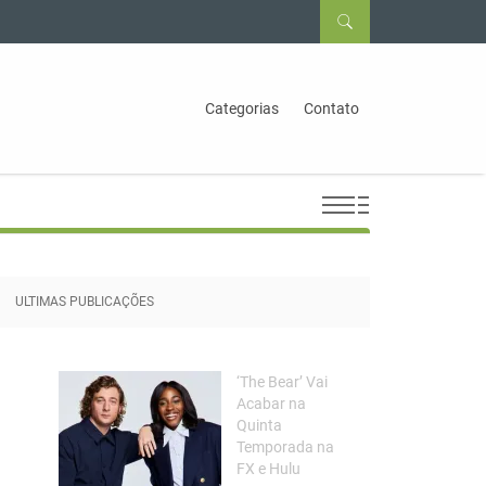
Categorias
Contato
ULTIMAS PUBLICAÇÕES
‘The Bear’ Vai
Acabar na
Quinta
Temporada na
FX e Hulu