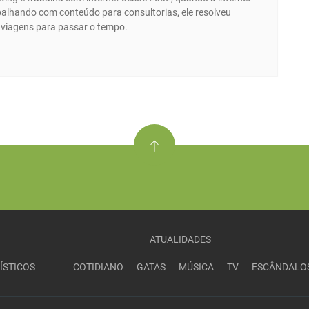
abalhando com conteúdo para consultorias, ele resolveu
e viagens para passar o tempo.
ATUALIDADES
ÍSTICOS
COTIDIANO
GATAS
MÚSICA
TV
ESCÂNDALO