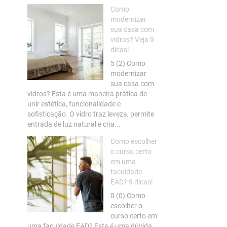
Como
modernizar
sua casa com
vidros? Veja 9
dicas!
5 (2) Como
modernizar
sua casa com
vidros? Esta é uma maneira prática de
unir estética, funcionalidade e
sofisticação. O vidro traz leveza, permite
entrada de luz natural e cria...
Como escolher
o curso certo
em uma
faculdade
EAD? 9 dicas!
0 (0) Como
escolher o
curso certo em
uma faculdade EAD? Esta é uma dúvida