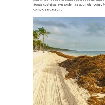
águas costeiras, eles podem se acumular com o 
como o sargassum.