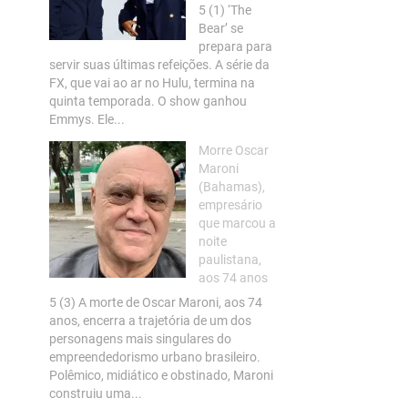
5 (1) ‘The
Bear’ se
prepara para
servir suas últimas refeições. A série da
FX, que vai ao ar no Hulu, termina na
quinta temporada. O show ganhou
Emmys. Ele...
Morre Oscar
Maroni
(Bahamas),
empresário
que marcou a
noite
paulistana,
aos 74 anos
5 (3) A morte de Oscar Maroni, aos 74
anos, encerra a trajetória de um dos
personagens mais singulares do
empreendedorismo urbano brasileiro.
Polêmico, midiático e obstinado, Maroni
construiu uma...