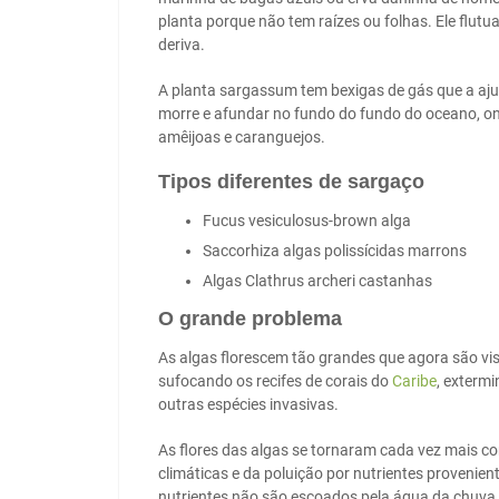
planta porque não tem raízes ou folhas. Ele flut
deriva.
A planta sargassum tem bexigas de gás que a aj
morre e afundar no fundo do fundo do oceano, o
amêijoas e caranguejos.
Tipos diferentes de sargaço
Fucus vesiculosus-brown alga
Saccorhiza algas polissícidas marrons
Algas Clathrus archeri castanhas
O grande problema
As algas florescem tão grandes que agora são vi
sufocando os recifes de corais do
Caribe
, exterm
outras espécies invasivas.
As flores das algas se tornaram cada vez mais 
climáticas e da poluição por nutrientes provenie
nutrientes não são escoados pela água da chuva