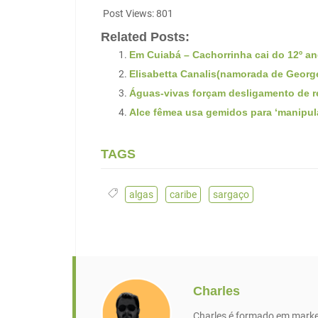
Post Views:
801
Related Posts:
Em Cuiabá – Cachorrinha cai do 12º an
Elisabetta Canalis(namorada de George
Águas-vivas forçam desligamento de r
Alce fêmea usa gemidos para ‘manipul
TAGS
algas
,
caribe
,
sargaço
Charles
Charles é formado em market