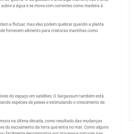
ua sobre a água e se move com correntes como madeira à
udam a flutuar, mas elas podem quebrar quando a planta
nde fornecem alimento para criaturas marinhas como
síveis do espaço em satélites: O Sargassum também está
inando espécies de peixes e estimulando o crescimento de
comuns na última década, como resultado das mudanças
ntes do escoamento da terra que entra no mar. Como alguns
 ou facilmente decompostos por processos naturais nas