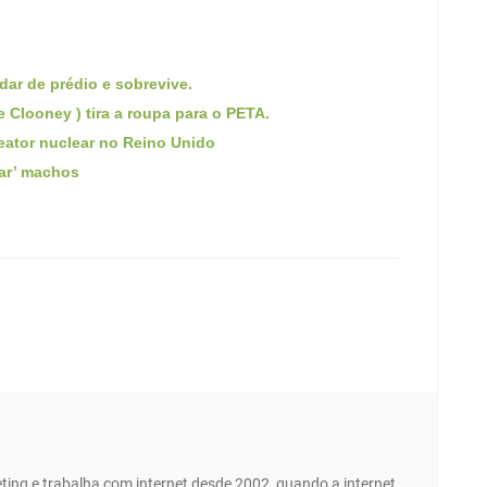
dar de prédio e sobrevive.
 Clooney ) tira a roupa para o PETA.
eator nuclear no Reino Unido
ar’ machos
ing e trabalha com internet desde 2002, quando a internet