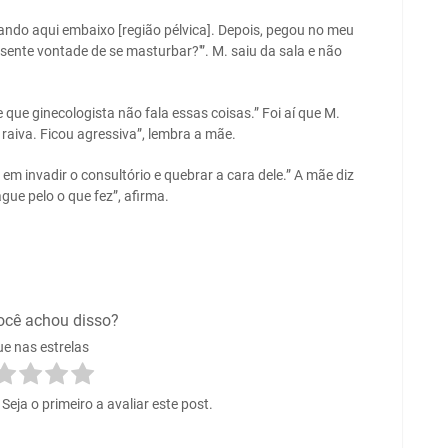
pando aqui embaixo [região pélvica]. Depois, pegou no meu
sente vontade de se masturbar?'”. M. saiu da sala e não
que ginecologista não fala essas coisas.” Foi aí que M.
 raiva. Ficou agressiva”, lembra a mãe.
em invadir o consultório e quebrar a cara dele.” A mãe diz
gue pelo o que fez”, afirma.
ocê achou disso?
ue nas estrelas
eja o primeiro a avaliar este post.