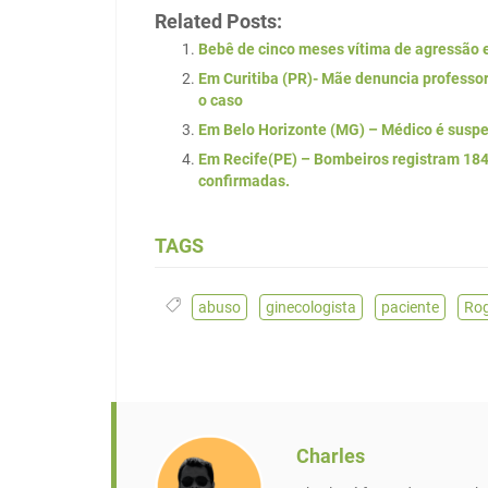
Related Posts:
Bebê de cinco meses vítima de agressão 
Em Curitiba (PR)- Mãe denuncia professora
o caso
Em Belo Horizonte (MG) – Médico é suspei
Em Recife(PE) – Bombeiros registram 184 
confirmadas.
TAGS
abuso
,
ginecologista
,
paciente
,
Rog
Charles