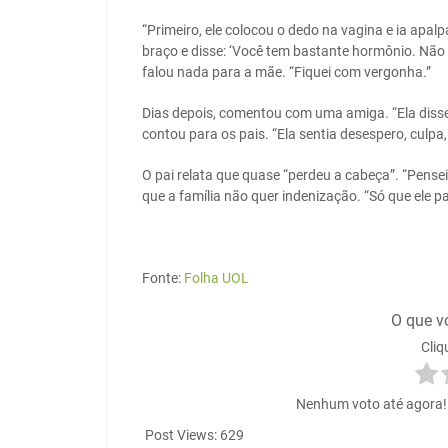
“Primeiro, ele colocou o dedo na vagina e ia apal
braço e disse: ‘Você tem bastante hormônio. Não 
falou nada para a mãe. “Fiquei com vergonha.”
Dias depois, comentou com uma amiga. “Ela disse 
contou para os pais. “Ela sentia desespero, culpa,
O pai relata que quase “perdeu a cabeça”. “Pensei 
que a família não quer indenização. “Só que ele pa
Fonte:
Folha UOL
O que v
Cliq
Nenhum voto até agora! S
Post Views:
629