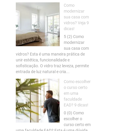
Como
modernizar
sua casa com
vidros? Veja 9
dicas!
5 (2) Como
modernizar
sua casa com
vidros? Esta é uma maneira prática de
unir estética, funcionalidade e
sofisticação. O vidro traz leveza, permite
entrada de luz natural e cria...
Como escolher
o curso certo
em uma
faculdade
EAD? 9 dicas!
0 (0) Como
escolher o
curso certo em
uma faculdade EAD? Esta é uma dúvida