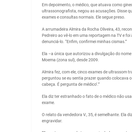
Em depoimento, o médico, que atuava como ginec
ultrassonografista, negou as acusações. Disse q
exames e consultas normais. Ele segue preso.
A arrumadeira Almira da Rocha Oliveira, 43, reco
Pedreiro ao vê-lo em uma reportagem na TV e foi 
denunciá-lo. “Enfim, confirmei minhas cismas.”
Ela –a única que autorizou a divulgação do nome
Moema (zona sul), desde 2009.
Almira fez, com ele, cinco exames de ultrassom t
perguntou se eu sentia prazer quando colocava o a
cabeça. É pergunta de médico’.”
Ela diz ter estranhado o fato de o médico não usa
exame.
O relato da vendedora V., 35, é semelhante. Ela d
engravidar.