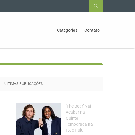
Categorias
Contato
ULTIMAS PUBLICAÇÕES
‘The Bear’ Vai
Acabar na
Quinta
Temporada na
FX e Hulu