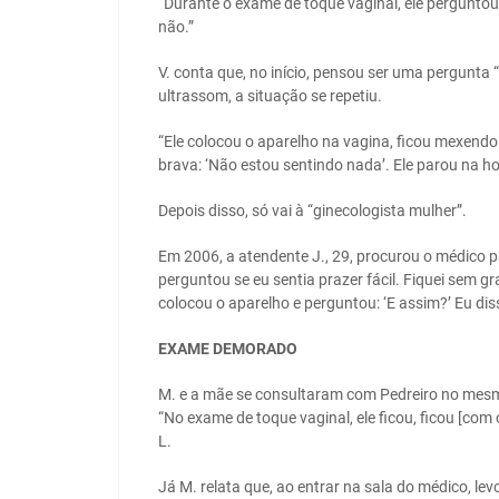
“Durante o exame de toque vaginal, ele perguntou
não.”
V. conta que, no início, pensou ser uma pergunta 
ultrassom, a situação se repetiu.
“Ele colocou o aparelho na vagina, ficou mexend
brava: ‘Não estou sentindo nada’. Ele parou na ho
Depois disso, só vai à “ginecologista mulher”.
Em 2006, a atendente J., 29, procurou o médico p
perguntou se eu sentia prazer fácil. Fiquei sem gr
colocou o aparelho e perguntou: ‘E assim?’ Eu diss
EXAME DEMORADO
M. e a mãe se consultaram com Pedreiro no mesmo 
“No exame de toque vaginal, ele ficou, ficou [co
L.
Já M. relata que, ao entrar na sala do médico, l