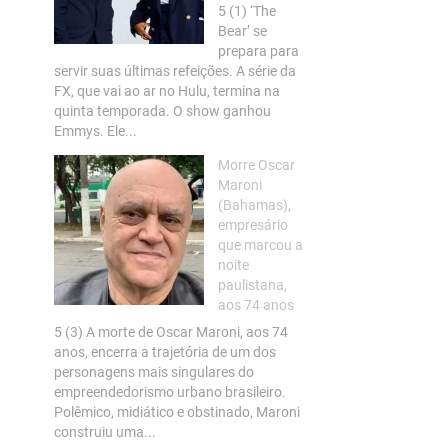
5 (1) ‘The
Bear’ se
prepara para
servir suas últimas refeições. A série da
FX, que vai ao ar no Hulu, termina na
quinta temporada. O show ganhou
Emmys. Ele...
Morre Oscar
Maroni
(Bahamas),
empresário
que marcou a
noite
paulistana,
aos 74 anos
5 (3) A morte de Oscar Maroni, aos 74
anos, encerra a trajetória de um dos
personagens mais singulares do
empreendedorismo urbano brasileiro.
Polêmico, midiático e obstinado, Maroni
construiu uma...