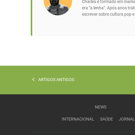
Charles é formado em market
era "a lenha". Após anos tr
escrever sobre cultura pop 
ARTIGOS ANTIGOS
NEWS
INTERNACIONAL
SAÚDE
JORNAL