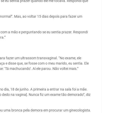
 se eu sentia prazer quando ele me tocava. Respondi que
“normal”. Mas, ao voltar 15 dias depois para fazer um
o com a mão e perguntando se eu sentia prazer. Respondi
ra.”
ara fazer um ultrassom transvaginal. “No exame, ele
aça e disse que, se fosse com o meu marido, eu sentia. Ele
e: ‘Tá machucando’. Aí ele parou. Não voltei mais.”
dia, 18 de junho. A primeira a entrar na sala foi a mãe.
m o dedo na vagina]. Nunca fiz um exame tão demorado”, diz
evou uma bronca pela demora em procurar um ginecologista.