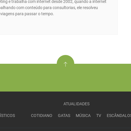
ing e trabalha com internet desde 2002, quando a internet
abalhando com conteúdo para consultorias, ele resolveu
e viagens para passar o tempo.
ATUALIDADES
ÍSTICOS
COTIDIANO
GATAS
MÚSICA
TV
ESCÂNDALO