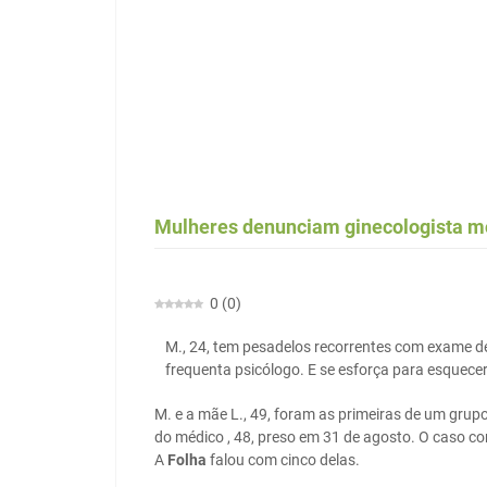
Mulheres denunciam ginecologista m
0
(
0
)
M., 24, tem pesadelos recorrentes com exame de
frequenta psicólogo. E se esforça para esquecer
M. e a mãe L., 49, foram as primeiras de um grupo
do médico
, 48, preso em 31 de agosto. O caso cor
A
Folha
falou com cinco delas.