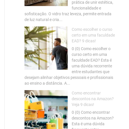
prática de unir estética,
funcionalidade e
sofisticação. O vidro traz leveza, permite entrada
de luz natural e cria...
Como escolher o curso
certo em uma faculdade
EAD? 9 dicas!
0 (0) Como escolher o
curso certo em uma
faculdade EAD? Esta é
uma dúvida recorrente
entre estudantes que
desejam alinhar objetivos pessoais e profissionais
ao ensino a distância. A...
Como encontrar
descontos na Amazon?
Veja 9 dicas!
0 (0) Como encontrar
descontos na Amazon?
Esta é uma dúvida