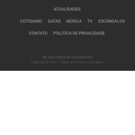
ATUALIDADES
COTIDIANO
GATAS
MÚSICA
TV
ESCÂNDALOS
CONTATO
POLITICA DE PRIVACIDADE
NE SUA FONTE DE CULTURA POP
Copyright © 2026 - Todos os direitos reservados.