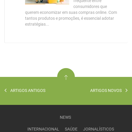
frequente entre
consumidores que
querem economizar em suas compras online. Com
tantos produtos e promoções, é essencial adotar
estratégias...
ARTIGOS ANTIGOS
ARTIGOS NOVOS
NEWS
INTERNACIONAL
SAÚDE
JORNALÍSTICOS