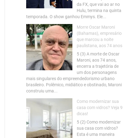
da FX, que vai ao ar no
Hulu, termina na quinta
temporada. O show ganhou Emmys. Ele...
Morre Oscar Maroni
(Bahamas), empresário
que marcou a noite
paulistana, aos 74 anos
5 (3) A morte de Oscar
Maroni, aos 74 anos,
encerra a trajetória de
um dos personagens
mais singulares do empreendedorismo urbano
brasileiro. Polêmico, midiático e obstinado, Maroni
construiu uma...
Como modernizar sua
casa com vidros? Veja 9
dicas!
5 (2) Como modernizar
sua casa com vidros?
Esta é uma maneira