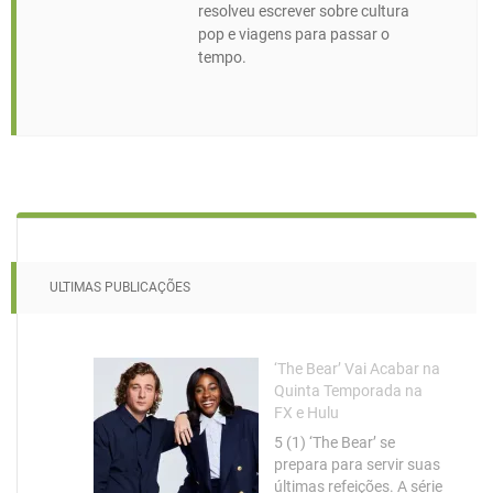
resolveu escrever sobre cultura
pop e viagens para passar o
tempo.
ULTIMAS PUBLICAÇÕES
‘The Bear’ Vai Acabar na
Quinta Temporada na
FX e Hulu
5 (1) ‘The Bear’ se
prepara para servir suas
últimas refeições. A série