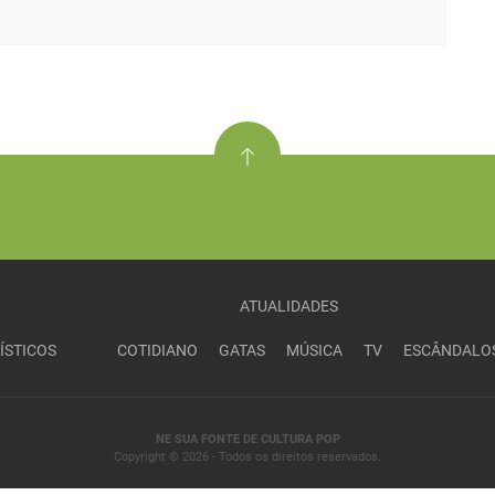
ATUALIDADES
ÍSTICOS
COTIDIANO
GATAS
MÚSICA
TV
ESCÂNDALO
NE SUA FONTE DE CULTURA POP
Copyright © 2026 - Todos os direitos reservados.