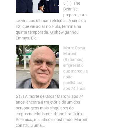
5 (1) ‘The
Bear’ se
prepara para
servir suas últimas refeições. A série da
FX, que vai ao ar no Hulu, termina na
quinta temporada. O show ganhou
Emmys. Ele...
Morre Oscar
Maroni
(Bahamas),
empresário
que marcou a
noite
paulistana,
aos 74 anos
5 (3) A morte de Oscar Maroni, aos 74
anos, encerra a trajetória de um dos
personagens mais singulares do
empreendedorismo urbano brasileiro.
Polêmico, midiático e obstinado, Maroni
construiu uma...