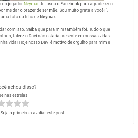
ho do jogador
Neymar
Jr., usou o Facebook para agradecer o
por me dar o prazer de ser mãe. Sou muito grata a você! “,
 uma foto do filho de
Neymar
.
ê lidar com isso. Saiba que para mim também foi. Tudo o que
entado, talvez o Davi não estaria presente em nossas vidas
minha vida! Hoje nosso Davi é motivo de orgulho para mim e
ocê achou disso?
ue nas estrelas
eja o primeiro a avaliar este post.