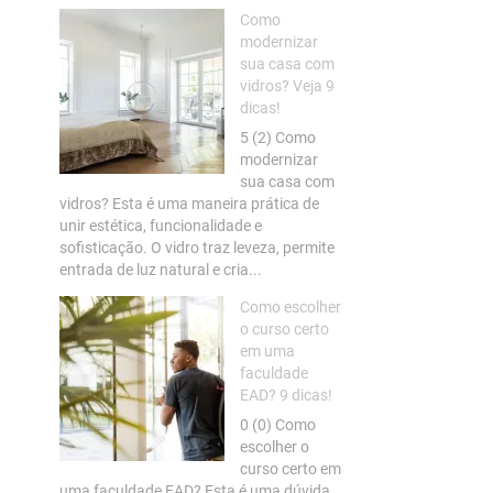
Como
modernizar
sua casa com
vidros? Veja 9
dicas!
5 (2) Como
modernizar
sua casa com
vidros? Esta é uma maneira prática de
unir estética, funcionalidade e
sofisticação. O vidro traz leveza, permite
entrada de luz natural e cria...
Como escolher
o curso certo
em uma
faculdade
EAD? 9 dicas!
0 (0) Como
escolher o
curso certo em
uma faculdade EAD? Esta é uma dúvida