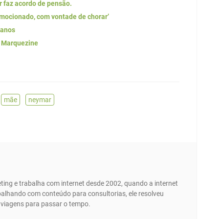
r faz acordo de pensão.
emocionado, com vontade de chorar’
 anos
 Marquezine
,
mãe
,
neymar
ing e trabalha com internet desde 2002, quando a internet
abalhando com conteúdo para consultorias, ele resolveu
e viagens para passar o tempo.