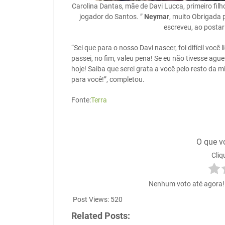
Carolina Dantas, mãe de Davi Lucca, primeiro fil
jogador do Santos. ”
Neymar
, muito Obrigada 
escreveu, ao postar
“Sei que para o nosso Davi nascer, foi difícil voc
passei, no fim, valeu pena! Se eu não tivesse agu
hoje! Saiba que serei grata a você pelo resto da 
para você!”, completou.
Fonte:
Terra
O que v
Cliq
Nenhum voto até agora! S
Post Views:
520
Related Posts: