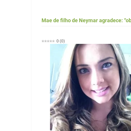
Mae de filho de Neymar agradece: “ob
0
(
0
)