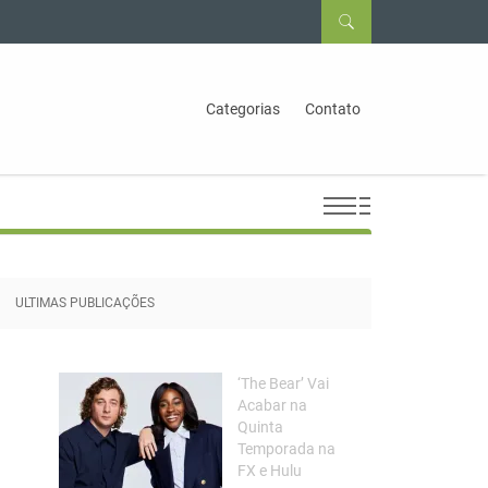
Categorias
Contato
ULTIMAS PUBLICAÇÕES
‘The Bear’ Vai
Acabar na
Quinta
Temporada na
FX e Hulu