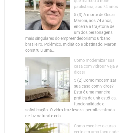
que marcou a noite
paulistana, aos 74 anos
5 (3) A morte de Oscar
Maroni, aos 74 anos,
encerra a trajetória de
um dos personagens
mais singulares do empreendedorismo urbano
brasileiro. Polêmico, midiático e obstinado, Maroni
construiu uma...
Como modernizar sua
casa com vidros? Veja 9
dicas!
5 (2) Como modernizar
sua casa com vidros?
Esta é uma maneira
prática de unir estética,
funcionalidade e
sofisticação. O vidro traz leveza, permite entrada
de luz natural e cria...
Como escolher o curso
certo em uma faculdade