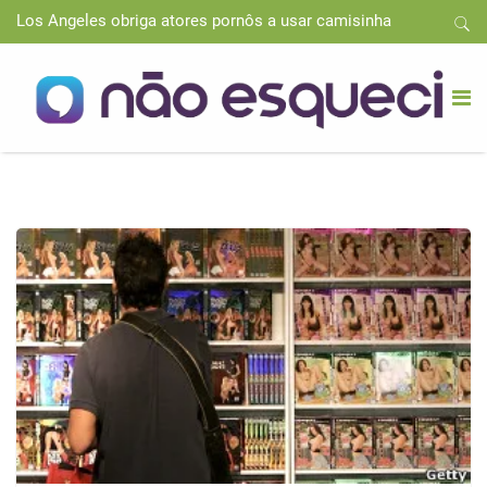
Los Angeles obriga atores pornôs a usar camisinha