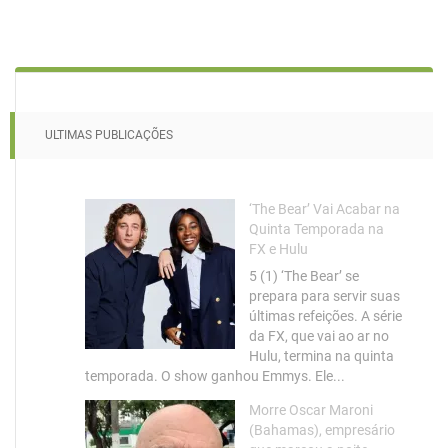
ULTIMAS PUBLICAÇÕES
‘The Bear’ Vai Acabar na
Quinta Temporada na
FX e Hulu
5 (1) ‘The Bear’ se
prepara para servir suas
últimas refeições. A série
da FX, que vai ao ar no
Hulu, termina na quinta
temporada. O show ganhou Emmys. Ele...
Morre Oscar Maroni
(Bahamas), empresário