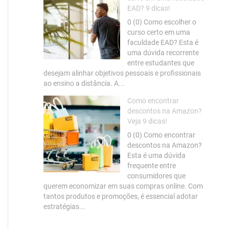
EAD? 9 dicas!
0 (0) Como escolher o
curso certo em uma
faculdade EAD? Esta é
uma dúvida recorrente
entre estudantes que
desejam alinhar objetivos pessoais e profissionais
ao ensino a distância. A...
Como encontrar
descontos na Amazon?
Veja 9 dicas!
0 (0) Como encontrar
descontos na Amazon?
Esta é uma dúvida
frequente entre
consumidores que
querem economizar em suas compras online. Com
tantos produtos e promoções, é essencial adotar
estratégias...