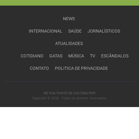
NEWS
INTERNACIONAL
SAÚDE
JORNALÍSTICOS
ATUALIDADES
COTIDIANO
GATAS
MÚSICA
TV
ESCÂNDALOS
CONTATO
POLITICA DE PRIVACIDADE
NE SUA FONTE DE CULTURA POP
Copyright © 2026 - Todos os direitos reservados.