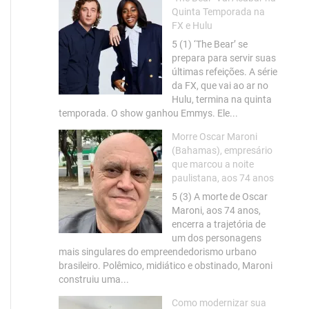
Quinta Temporada na
FX e Hulu
5 (1) ‘The Bear’ se
prepara para servir suas
últimas refeições. A série
da FX, que vai ao ar no
Hulu, termina na quinta
temporada. O show ganhou Emmys. Ele...
Morre Oscar Maroni
(Bahamas), empresário
que marcou a noite
paulistana, aos 74 anos
5 (3) A morte de Oscar
Maroni, aos 74 anos,
encerra a trajetória de
um dos personagens
mais singulares do empreendedorismo urbano
brasileiro. Polêmico, midiático e obstinado, Maroni
construiu uma...
Como modernizar sua