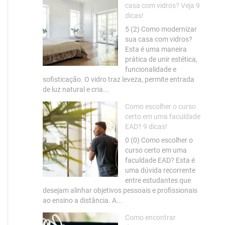
casa com vidros? Veja 9
dicas!
5 (2) Como modernizar
sua casa com vidros?
Esta é uma maneira
prática de unir estética,
funcionalidade e
sofisticação. O vidro traz leveza, permite entrada
de luz natural e cria...
Como escolher o curso
certo em uma faculdade
EAD? 9 dicas!
0 (0) Como escolher o
curso certo em uma
faculdade EAD? Esta é
uma dúvida recorrente
entre estudantes que
desejam alinhar objetivos pessoais e profissionais
ao ensino a distância. A...
Como encontrar