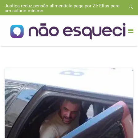
Justiça reduz pensão alimentícia paga por Zé Elias para
um salário mínimo