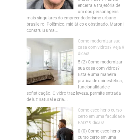
encerra a trajetória de
um dos personagens
mais singulares do empreendedorismo urbano
brasileiro. Polêmico, midiático e obstinado, Maroni
construiu uma...
Como modernizar sua
casa com vidros? Veja 9
dicas!
5 (2) Como modernizar
sua casa com vidros?
Esta é uma maneira
prática de unir estética,
funcionalidade e
sofisticação. O vidro traz leveza, permite entrada
de luz natural e cria...
Como escolher o curso
certo em uma faculdade
EAD? 9 dicas!
0 (0) Como escolher o
curso certo em uma