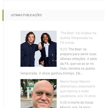
ULTIMAS PUBLICAÇÕES
‘The Bear’ Vai Acabar na
Quinta Temporada na
FX e Hulu
5 (1) ‘The Bear’ se
prepara para servir suas
últimas refeições. A série
da FX, que vai ao ar no
Hulu, termina na quinta
temporada. O show ganhou Emmys. Ele...
Morre Oscar Maroni
(Bahamas), empresário
que marcou a noite
paulistana, aos 74 anos
5 (3) A morte de Oscar
Maroni, aos 74 anos,