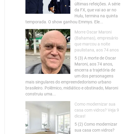
últimas refeições. A série
da FX, que vai ao ar no
Hulu, termina na quinta
temporada. O show ganhou Emmys. Ele...
Morre Oscar Maroni
(Bahamas), empresário
que marcou a noite
paulistana, aos 74 anos
5 (3) A morte de Oscar
Maroni, aos 74 anos,
encerra a trajetória de
um dos personagens
mais singulares do empreendedorismo urbano
brasileiro. Polêmico, midiático e obstinado, Maroni
construiu uma...
Como modernizar sua
casa com vidros? Veja 9
dicas!
5 (2) Como modernizar
sua casa com vidros?