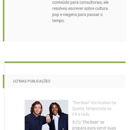
conteúdo para consultorias, ele
resolveu escrever sobre cultura
pop e viagens para passar o
tempo.
ULTIMAS PUBLICAÇÕES
‘The Bear’ Vai Acabar na
Quinta Temporada na
FX e Hulu
5 (1) ‘The Bear’ se
prepara para servir suas