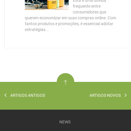
Esta é uma dúvida
frequente entre
consumidores que
querem economizar em suas compras online. Com
tantos produtos e promoções, é essencial adotar
estratégias...
ARTIGOS ANTIGOS
ARTIGOS NOVOS
NEWS