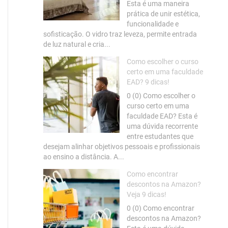
Esta é uma maneira
prática de unir estética,
funcionalidade e
sofisticação. O vidro traz leveza, permite entrada
de luz natural e cria...
Como escolher o curso
certo em uma faculdade
EAD? 9 dicas!
0 (0) Como escolher o
curso certo em uma
faculdade EAD? Esta é
uma dúvida recorrente
entre estudantes que
desejam alinhar objetivos pessoais e profissionais
ao ensino a distância. A...
Como encontrar
descontos na Amazon?
Veja 9 dicas!
0 (0) Como encontrar
descontos na Amazon?