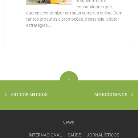
frequente entre
consumidores que
querem economizar em suas compras online. Com
tantos produtos e promoções, é essencial adotar
estratégias...
ARTIGOS ANTIGOS
ARTIGOS NOVOS
NEWS
INTERNACIONAL
SAÚDE
JORNALÍSTICOS