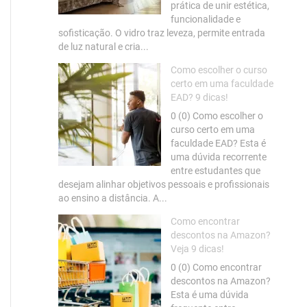
prática de unir estética,
funcionalidade e
sofisticação. O vidro traz leveza, permite entrada
de luz natural e cria...
Como escolher o curso
certo em uma faculdade
EAD? 9 dicas!
0 (0) Como escolher o
curso certo em uma
faculdade EAD? Esta é
uma dúvida recorrente
entre estudantes que
desejam alinhar objetivos pessoais e profissionais
ao ensino a distância. A...
Como encontrar
descontos na Amazon?
Veja 9 dicas!
0 (0) Como encontrar
descontos na Amazon?
Esta é uma dúvida