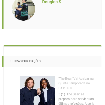
Douglas S
ULTIMAS PUBLICAÇÕES
‘The Bear’ Vai Acabar na
Quinta Temporada na
FX e Hulu
5 (1) ‘The Bear’ se
prepara para servir suas
últimas refeições. A série