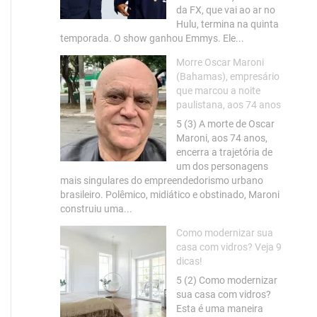
da FX, que vai ao ar no
Hulu, termina na quinta
temporada. O show ganhou Emmys. Ele...
Morre Oscar Maroni
(Bahamas), empresário
que marcou a noite
paulistana, aos 74 anos
5 (3) A morte de Oscar
Maroni, aos 74 anos,
encerra a trajetória de
um dos personagens
mais singulares do empreendedorismo urbano
brasileiro. Polêmico, midiático e obstinado, Maroni
construiu uma...
Como modernizar sua
casa com vidros? Veja 9
dicas!
5 (2) Como modernizar
sua casa com vidros?
Esta é uma maneira