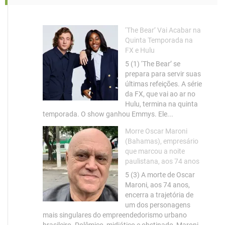
‘The Bear’ Vai Acabar na
Quinta Temporada na
FX e Hulu
5 (1) ‘The Bear’ se
prepara para servir suas
últimas refeições. A série
da FX, que vai ao ar no
Hulu, termina na quinta
temporada. O show ganhou Emmys. Ele...
Morre Oscar Maroni
(Bahamas), empresário
que marcou a noite
paulistana, aos 74 anos
5 (3) A morte de Oscar
Maroni, aos 74 anos,
encerra a trajetória de
um dos personagens
mais singulares do empreendedorismo urbano
brasileiro. Polêmico, midiático e obstinado, Maroni