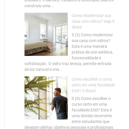
construiu uma...
Como modernizar sua
casa com vidros? Veja 9
dicas!
5 (2) Como modernizar
sua casa com vidros?
Esta é uma maneira
prática de unir estética,
funcionalidade e
sofisticação. O vidro traz leveza, permite entrada
de luz natural e cria...
Como escolher o curso
certo em uma faculdade
EAD? 9 dicas!
0 (0) Como escolher o
curso certo em uma
faculdade EAD? Esta é
uma dúvida recorrente
entre estudantes que
desejam alinhar objetivos pessoais e profissionais