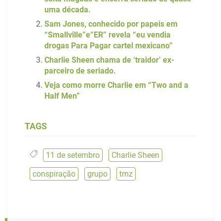
uma década.
Sam Jones, conhecido por papeis em
“Smallville”e”ER” revela “eu vendia
drogas Para Pagar cartel mexicano”
Charlie Sheen chama de ‘traidor’ ex-
parceiro de seriado.
Veja como morre Charlie em “Two and a
Half Men”
TAGS
11 de setembro
,
Charlie Sheen
,
conspiração
,
grupo
,
tmz