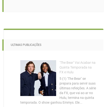
ULTIMAS PUBLICAÇÕES
‘The Bear’ Vai Acabar na
Quinta Temporada na
FX e Hulu
5 (1) ‘The Bear’ se
prepara para servir suas
últimas refeições. A série
da FX, que vai ao ar no
Hulu, termina na quinta
temporada. O show ganhou Emmys. Ele...