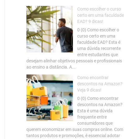
Como escolher o curso
certo em uma faculdade
EAD? 9 dicas!
0 (0) Como escolher o
curso certo em uma
faculdade EAD? Esta é
uma dúvida recorrente
entre estudantes que
desejam alinhar objetivos pessoais e profissionais
ao ensino a distância. A...
Como encontrar
descontos na Amazon?
Veja 9 dicas!
0 (0) Como encontrar
descontos na Amazon?
Esta é uma dúvida
frequente entre
consumidores que
querem economizar em suas compras online. Com
tantos produtos e promoções, é essencial adotar