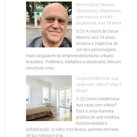
Morre Oscar Maroni
(Bahamas), empresário
que marcou a noite
paulistana, aos 74 anos
5 (3) A morte de Oscar
Maroni, aos 74 anos,
encerra a trajetória de
um dos personagens
mais singulares do empreendedorismo urbano
brasileiro. Polêmico, midiático e obstinado, Maroni
construiu uma...
Como modernizar sua
casa com vidros? Veja 9
dicas!
5 (2) Como modernizar
sua casa com vidros?
Esta é uma maneira
prática de unir estética,
funcionalidade e
sofisticação. O vidro traz leveza, permite entrada
de luz natural e cria...