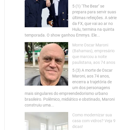
5 (1) ‘The Bear’ se
prepara para servir suas
últimas refeições. A série
da FX, que vai ao ar no
Hulu, termina na quinta
temporada. O show ganhou Emmys. Ele...
Morre Oscar Maroni
(Bahamas), empresário
que marcou a noite
paulistana, aos 74 anos
5 (3) A morte de Oscar
Maroni, aos 74 anos,
encerra a trajetória de
um dos personagens
mais singulares do empreendedorismo urbano
brasileiro. Polêmico, midiático e obstinado, Maroni
construiu uma...
Como modernizar sua
casa com vidros? Veja 9
dicas!