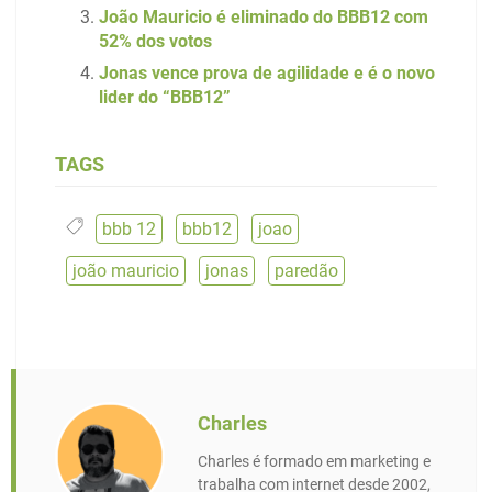
João Mauricio é eliminado do BBB12 com
52% dos votos
Jonas vence prova de agilidade e é o novo
lider do “BBB12”
TAGS
bbb 12
,
bbb12
,
joao
,
joão mauricio
,
jonas
,
paredão
Charles
Charles é formado em marketing e
trabalha com internet desde 2002,