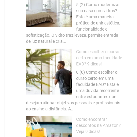
5 (2) Como modernizar
sua casa com vidros?
Esta é uma maneira
prática de unir estética,
funcionalidade e
sofisticação. O vidro traz leveza, permite entrada
de luz natural e cria...
Como escolher o curso
certo em uma faculdade
EAD? 9 dicas!
0 (0) Como escolher o
curso certo em uma
faculdade EAD? Esta é
uma dúvida recorrente
entre estudantes que
desejam alinhar objetivos pessoais e profissionais
ao ensino a distância. A...
Como encontrar
descontos na Amazon?
Veja 9 dicas!