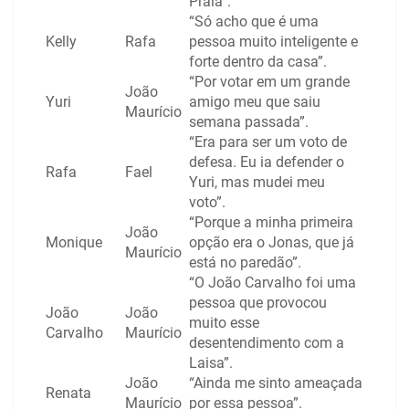
Praia”.
“Só acho que é uma
Kelly
Rafa
pessoa muito inteligente e
forte dentro da casa”.
“Por votar em um grande
João
Yuri
amigo meu que saiu
Maurício
semana passada”.
“Era para ser um voto de
defesa. Eu ia defender o
Rafa
Fael
Yuri, mas mudei meu
voto”.
“Porque a minha primeira
João
Monique
opção era o Jonas, que já
Maurício
está no paredão”.
“O João Carvalho foi uma
pessoa que provocou
João
João
muito esse
Carvalho
Maurício
desentendimento com a
Laisa”.
João
“Ainda me sinto ameaçada
Renata
Maurício
por essa pessoa”.