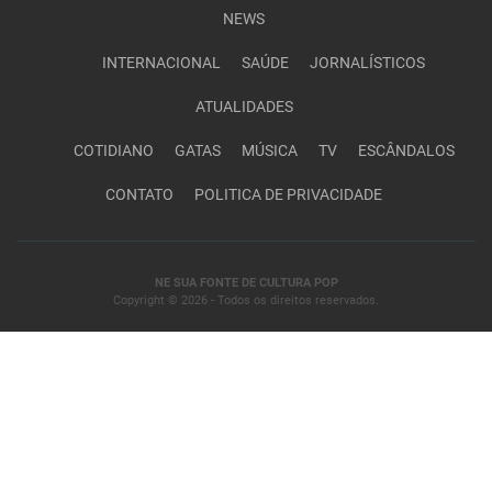
NEWS
INTERNACIONAL
SAÚDE
JORNALÍSTICOS
ATUALIDADES
COTIDIANO
GATAS
MÚSICA
TV
ESCÂNDALOS
CONTATO
POLITICA DE PRIVACIDADE
NE SUA FONTE DE CULTURA POP
Copyright © 2026 - Todos os direitos reservados.