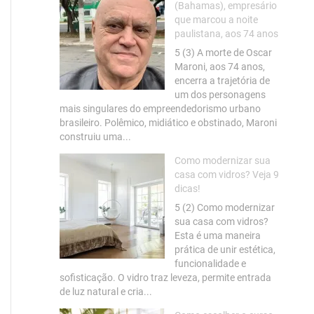
(Bahamas), empresário
que marcou a noite
paulistana, aos 74 anos
5 (3) A morte de Oscar
Maroni, aos 74 anos,
encerra a trajetória de
um dos personagens
mais singulares do empreendedorismo urbano
brasileiro. Polêmico, midiático e obstinado, Maroni
construiu uma...
Como modernizar sua
casa com vidros? Veja 9
dicas!
5 (2) Como modernizar
sua casa com vidros?
Esta é uma maneira
prática de unir estética,
funcionalidade e
sofisticação. O vidro traz leveza, permite entrada
de luz natural e cria...