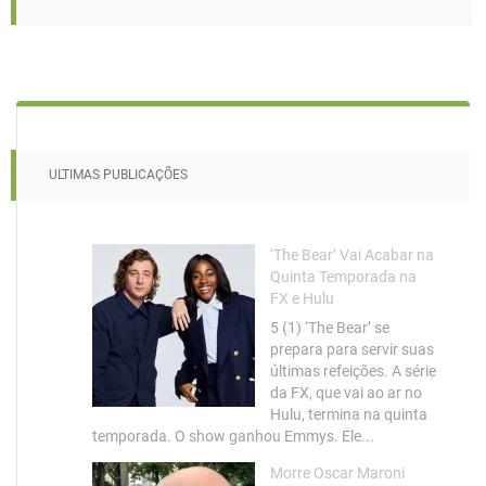
ULTIMAS PUBLICAÇÕES
‘The Bear’ Vai Acabar na
Quinta Temporada na
FX e Hulu
5 (1) ‘The Bear’ se
prepara para servir suas
últimas refeições. A série
da FX, que vai ao ar no
Hulu, termina na quinta
temporada. O show ganhou Emmys. Ele...
Morre Oscar Maroni