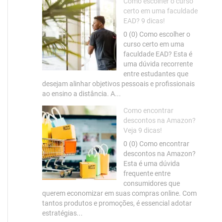
Como escolher o curso
certo em uma faculdade
EAD? 9 dicas!
0 (0) Como escolher o
curso certo em uma
faculdade EAD? Esta é
uma dúvida recorrente
entre estudantes que
desejam alinhar objetivos pessoais e profissionais
ao ensino a distância. A...
Como encontrar
descontos na Amazon?
Veja 9 dicas!
0 (0) Como encontrar
descontos na Amazon?
Esta é uma dúvida
frequente entre
consumidores que
querem economizar em suas compras online. Com
tantos produtos e promoções, é essencial adotar
estratégias...