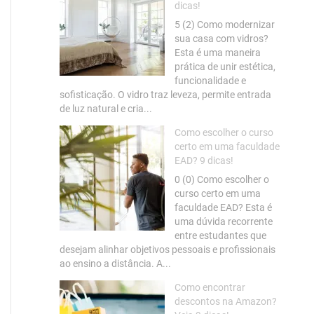
dicas!
5 (2) Como modernizar
sua casa com vidros?
Esta é uma maneira
prática de unir estética,
funcionalidade e
sofisticação. O vidro traz leveza, permite entrada
de luz natural e cria...
Como escolher o curso
certo em uma faculdade
EAD? 9 dicas!
0 (0) Como escolher o
curso certo em uma
faculdade EAD? Esta é
uma dúvida recorrente
entre estudantes que
desejam alinhar objetivos pessoais e profissionais
ao ensino a distância. A...
Como encontrar
descontos na Amazon?