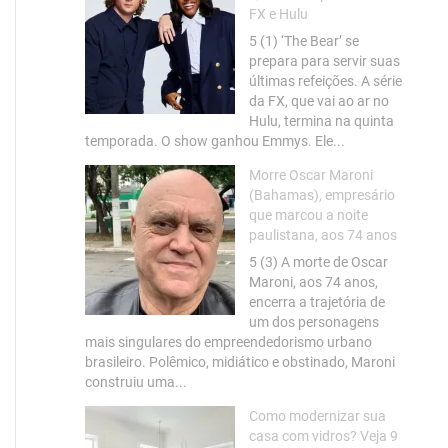
FX e Hulu
5 (1) ‘The Bear’ se
prepara para servir suas
últimas refeições. A série
da FX, que vai ao ar no
Hulu, termina na quinta
temporada. O show ganhou Emmys. Ele...
Morre Oscar Maroni
(Bahamas), empresário
que marcou a noite
paulistana, aos 74 anos
5 (3) A morte de Oscar
Maroni, aos 74 anos,
encerra a trajetória de
um dos personagens
mais singulares do empreendedorismo urbano
brasileiro. Polêmico, midiático e obstinado, Maroni
construiu uma...
Como modernizar sua
casa com vidros? Veja 9