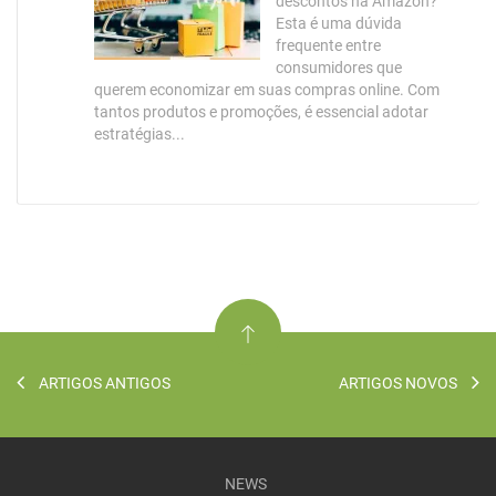
descontos na Amazon?
Esta é uma dúvida
frequente entre
consumidores que
querem economizar em suas compras online. Com
tantos produtos e promoções, é essencial adotar
estratégias...
ARTIGOS ANTIGOS
ARTIGOS NOVOS
NEWS