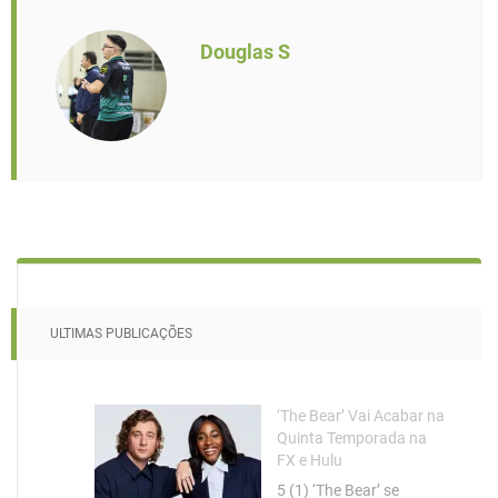
Douglas S
ULTIMAS PUBLICAÇÕES
‘The Bear’ Vai Acabar na
Quinta Temporada na
FX e Hulu
5 (1) ‘The Bear’ se