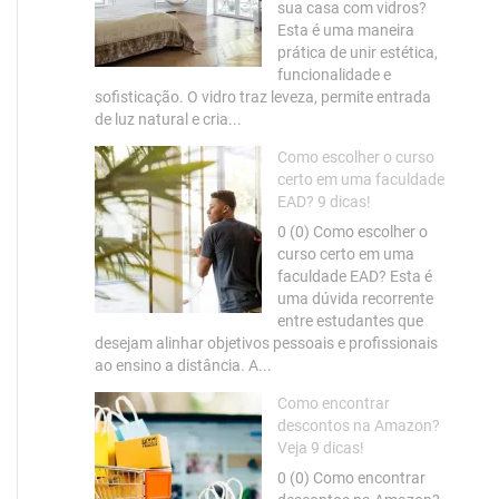
sua casa com vidros?
Esta é uma maneira
prática de unir estética,
funcionalidade e
sofisticação. O vidro traz leveza, permite entrada
de luz natural e cria...
Como escolher o curso
certo em uma faculdade
EAD? 9 dicas!
0 (0) Como escolher o
curso certo em uma
faculdade EAD? Esta é
uma dúvida recorrente
entre estudantes que
desejam alinhar objetivos pessoais e profissionais
ao ensino a distância. A...
Como encontrar
descontos na Amazon?
Veja 9 dicas!
0 (0) Como encontrar