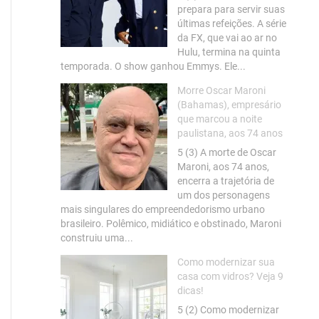
prepara para servir suas
últimas refeições. A série
da FX, que vai ao ar no
Hulu, termina na quinta
temporada. O show ganhou Emmys. Ele...
Morre Oscar Maroni
(Bahamas), empresário
que marcou a noite
paulistana, aos 74 anos
5 (3) A morte de Oscar
Maroni, aos 74 anos,
encerra a trajetória de
um dos personagens
mais singulares do empreendedorismo urbano
brasileiro. Polêmico, midiático e obstinado, Maroni
construiu uma...
Como modernizar sua
casa com vidros? Veja 9
dicas!
5 (2) Como modernizar