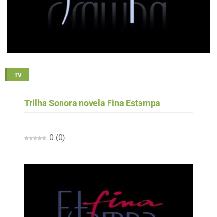
TV
Trilha Sonora novela Fina Estampa
0
(
0
)