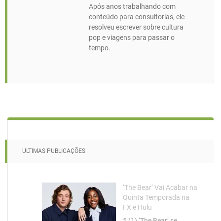
Após anos trabalhando com
conteúdo para consultorias, ele
resolveu escrever sobre cultura
pop e viagens para passar o
tempo.
ULTIMAS PUBLICAÇÕES
‘The Bear’ Vai Acabar na
Quinta Temporada na
FX e Hulu
5 (1) ‘The Bear’ se