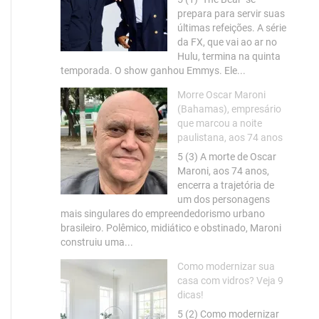
prepara para servir suas
últimas refeições. A série
da FX, que vai ao ar no
Hulu, termina na quinta
temporada. O show ganhou Emmys. Ele...
Morre Oscar Maroni
(Bahamas), empresário
que marcou a noite
paulistana, aos 74 anos
5 (3) A morte de Oscar
Maroni, aos 74 anos,
encerra a trajetória de
um dos personagens
mais singulares do empreendedorismo urbano
brasileiro. Polêmico, midiático e obstinado, Maroni
construiu uma...
Como modernizar sua
casa com vidros? Veja 9
dicas!
5 (2) Como modernizar