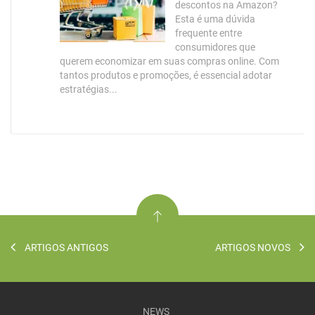
descontos na Amazon?
Esta é uma dúvida
frequente entre
consumidores que
querem economizar em suas compras online. Com
tantos produtos e promoções, é essencial adotar
estratégias...
ARTIGOS ANTIGOS
ARTIGOS NOVOS
NEWS