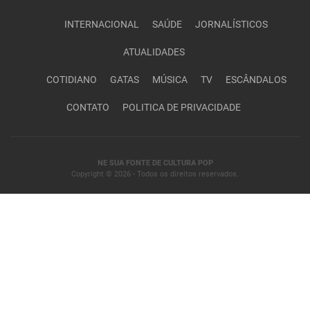
INTERNACIONAL
SAÚDE
JORNALÍSTICOS
ATUALIDADES
COTIDIANO
GATAS
MÚSICA
TV
ESCÂNDALOS
CONTATO
POLITICA DE PRIVACIDADE
NE SUA FONTE DE CULTURA POP
Copyright © 2026 - Todos os direitos reservados.