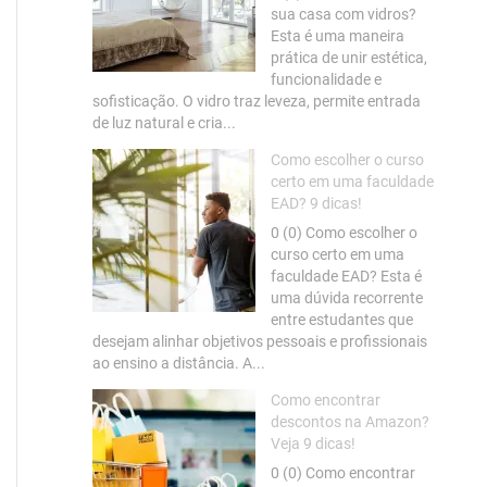
sua casa com vidros?
Esta é uma maneira
prática de unir estética,
funcionalidade e
sofisticação. O vidro traz leveza, permite entrada
de luz natural e cria...
Como escolher o curso
certo em uma faculdade
EAD? 9 dicas!
0 (0) Como escolher o
curso certo em uma
faculdade EAD? Esta é
uma dúvida recorrente
entre estudantes que
desejam alinhar objetivos pessoais e profissionais
ao ensino a distância. A...
Como encontrar
descontos na Amazon?
Veja 9 dicas!
0 (0) Como encontrar