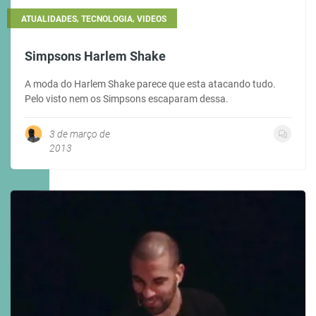
,
,
ATUALIDADES
TECNOLOGIA
VIDEOS
Simpsons Harlem Shake
A moda do Harlem Shake parece que esta atacando tudo.
Pelo visto nem os Simpsons escaparam dessa.
3 de março de
2013