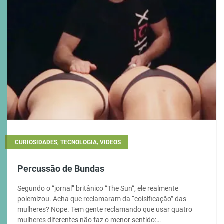
,
,
CURIOSIDADES
TECNOLOGIA
VIDEOS
Percussão de Bundas
Segundo o “jornal” britânico “The Sun“, ele realmente
polemizou. Acha que reclamaram da “coisificação” das
mulheres? Nope. Tem gente reclamando que usar quatro
mulheres diferentes não faz o menor sentido:…