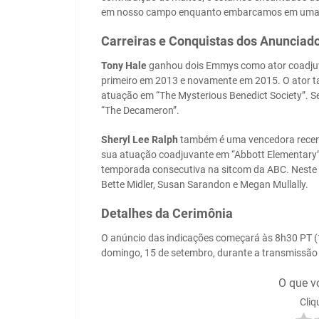
em nosso campo enquanto embarcamos em uma t
Carreiras e Conquistas dos Anunciad
Tony Hale
ganhou dois Emmys como ator coadjuva
primeiro em 2013 e novamente em 2015. O ator 
atuação em “The Mysterious Benedict Society”. Se
“The Decameron”.
Sheryl Lee Ralph
também é uma vencedora recent
sua atuação coadjuvante em “Abbott Elementary” 
temporada consecutiva na sitcom da ABC. Neste ve
Bette Midler, Susan Sarandon e Megan Mullally.
Detalhes da Cerimônia
O anúncio das indicações começará às 8h30 PT (
domingo, 15 de setembro, durante a transmissão 
O que v
Cliq