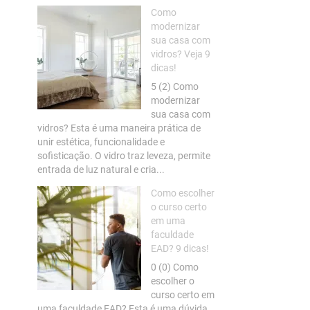
Como
modernizar
sua casa com
vidros? Veja 9
dicas!
5 (2) Como
modernizar
sua casa com
vidros? Esta é uma maneira prática de
unir estética, funcionalidade e
sofisticação. O vidro traz leveza, permite
entrada de luz natural e cria...
Como escolher
o curso certo
em uma
faculdade
EAD? 9 dicas!
0 (0) Como
escolher o
curso certo em
uma faculdade EAD? Esta é uma dúvida