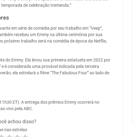
emporada de celebração tremenda.”
ores
nte em série de comédia por seu trabalho em “Veep”,
também recebeu um Emmy na última cerimônia por sua
u próximo trabalho será na comédia de época da Netflix,
e do Emmy. Ela levou sua primeira estatueta em 2022 por
e é considerada uma provável indicada pela terceira
rão, ela estrelará o filme “The Fabulous Four” ao lado de
11h30 ET). A entrega dos prêmios Emmy ocorrerá no
ao vivo pela ABC.
ocê achou disso?
ue nas estrelas