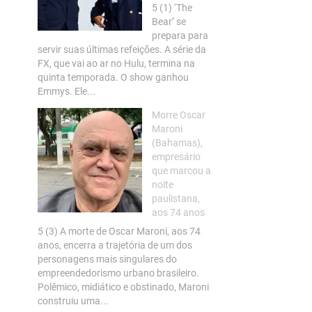
5 (1) ‘The
Bear’ se
prepara para
servir suas últimas refeições. A série da
FX, que vai ao ar no Hulu, termina na
quinta temporada. O show ganhou
Emmys. Ele...
Morre Oscar
Maroni
(Bahamas),
empresário
que marcou a
noite
paulistana,
aos 74 anos
5 (3) A morte de Oscar Maroni, aos 74
anos, encerra a trajetória de um dos
personagens mais singulares do
empreendedorismo urbano brasileiro.
Polêmico, midiático e obstinado, Maroni
construiu uma...