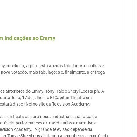
am indicações ao Emmy
y concluída, agora resta apenas tabular as escolhas e
 nova votação, mais tabulações e, finalmente, a entrega
es anteriores do Emmy: Tony Hale e Sheryl Lee Ralph. A
arta-feira, 17 de julho, no El Capitan Theatre em
stará disponível no site da Television Academy.
 significativos para nossa indústria e sua força de
táveis, performances extraordinárias e narrativas
elevision Academy. “A grande televisão depende da
ter Tony e Sheryl nos ajudando a reconhecer a excelência