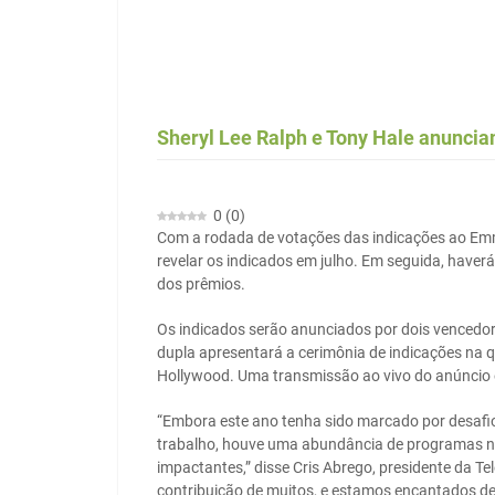
Sheryl Lee Ralph e Tony Hale anunci
0
(
0
)
Com a rodada de votações das indicações ao Emm
revelar os indicados em julho. Em seguida, haverá
dos prêmios.
Os indicados serão anunciados por dois vencedor
dupla apresentará a cerimônia de indicações na qu
Hollywood. Uma transmissão ao vivo do anúncio e
“Embora este ano tenha sido marcado por desafios
trabalho, houve uma abundância de programas no
impactantes,” disse Cris Abrego, presidente da T
contribuição de muitos, e estamos encantados de 