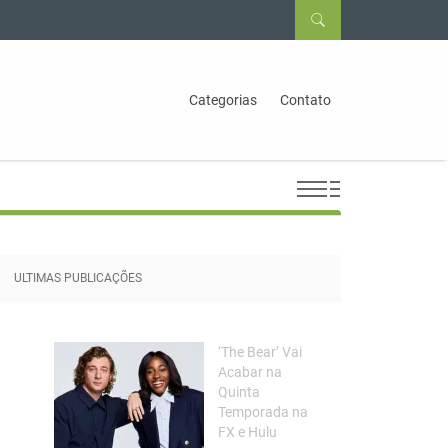
Categorias
Contato
ULTIMAS PUBLICAÇÕES
‘The Bear’ Vai
Acabar na
Quinta
Temporada na
FX e Hulu