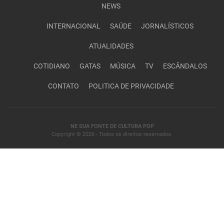
NEWS
INTERNACIONAL
SAÚDE
JORNALÍSTICOS
ATUALIDADES
COTIDIANO
GATAS
MÚSICA
TV
ESCÂNDALOS
CONTATO
POLITICA DE PRIVACIDADE
NE SUA FONTE DE CULTURA POP
Copyright © 2026 - Todos os direitos reservados.