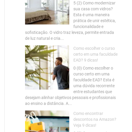
5 (2) Como modernizar
sua casa com vidros?
Esta é uma maneira
prática de unir estética,
funcionalidade e
sofisticação. O vidro traz leveza, permite entrada
de luz natural e cria...
Como escolher o curso
certo em uma faculdade
EAD? 9 dicas!
0 (0) Como escolher o
curso certo em uma
faculdade EAD? Esta é
uma dúvida recorrente
entre estudantes que
desejam alinhar objetivos pessoais e profissionais
ao ensino a distância. A...
Como encontrar
descontos na Amazon?
Veja 9 dicas!