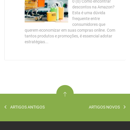
0 (0) Como encontrar
descontos na Amazon?
Esta é uma dúvida
frequente entre
consumidores que
querem economizar em suas compras online. Com
tantos produtos e promoções, é essencial adotar
estratégias...
ARTIGOS ANTIGOS
ARTIGOS NOVOS