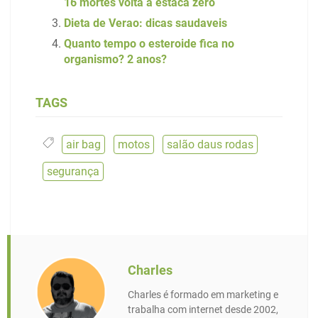
16 mortes volta à estaca zero
Dieta de Verao: dicas saudaveis
Quanto tempo o esteroide fica no
organismo? 2 anos?
TAGS
air bag
,
motos
,
salão daus rodas
,
segurança
Charles
Charles é formado em marketing e
trabalha com internet desde 2002,