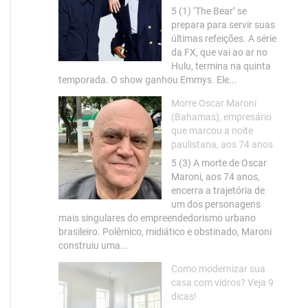
5 (1) ‘The Bear’ se
prepara para servir suas
últimas refeições. A série
da FX, que vai ao ar no
Hulu, termina na quinta
temporada. O show ganhou Emmys. Ele...
Morre Oscar Maroni
(Bahamas), empresário
que marcou a noite
paulistana, aos 74 anos
5 (3) A morte de Oscar
Maroni, aos 74 anos,
encerra a trajetória de
um dos personagens
mais singulares do empreendedorismo urbano
brasileiro. Polêmico, midiático e obstinado, Maroni
construiu uma...
Como modernizar sua
casa com vidros? Veja 9
dicas!