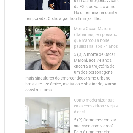
últimas refeições. A série
da FX, que vai ao ar no
Hulu, termina na quinta
temporada. O show ganhou Emmys. Ele...
Morre Oscar Maroni
(Bahamas), empresário
que marcou a noite
paulistana, aos 74 anos
5 (3) A morte de Oscar
Maroni, aos 74 anos,
encerra a trajetória de
um dos personagens
mais singulares do empreendedorismo urbano
brasileiro. Polêmico, midiático e obstinado, Maroni
construiu uma...
Como modernizar sua
casa com vidros? Veja 9
dicas!
5 (2) Como modernizar
sua casa com vidros?
Esta é uma maneira