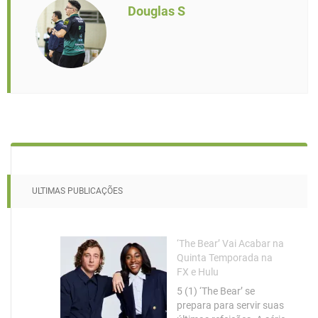
Douglas S
ULTIMAS PUBLICAÇÕES
‘The Bear’ Vai Acabar na
Quinta Temporada na
FX e Hulu
5 (1) ‘The Bear’ se
prepara para servir suas