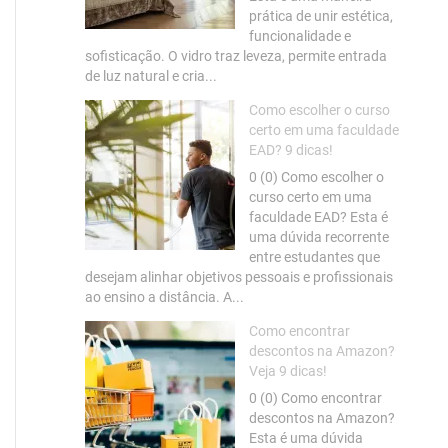
prática de unir estética,
funcionalidade e
sofisticação. O vidro traz leveza, permite entrada
de luz natural e cria...
Como escolher o curso
certo em uma faculdade
EAD? 9 dicas!
0 (0) Como escolher o
curso certo em uma
faculdade EAD? Esta é
uma dúvida recorrente
entre estudantes que
desejam alinhar objetivos pessoais e profissionais
ao ensino a distância. A...
Como encontrar
descontos na Amazon?
Veja 9 dicas!
0 (0) Como encontrar
descontos na Amazon?
Esta é uma dúvida