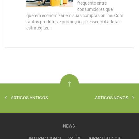
frequente entre
consumidores que
querem economizar em suas compras online. Com
tantos produtos e promoções, é essencial adotar
estratégias...
ARTIGOS ANTIGOS
ARTIGOS NOVOS
NEWS
INTERNACIONAL
SAÚDE
JORNALÍSTICOS