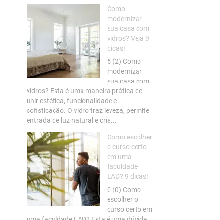
Como
modernizar
sua casa com
vidros? Veja 9
dicas!
5 (2) Como
modernizar
sua casa com
vidros? Esta é uma maneira prática de
unir estética, funcionalidade e
sofisticação. O vidro traz leveza, permite
entrada de luz natural e cria...
Como escolher
o curso certo
em uma
faculdade
EAD? 9 dicas!
0 (0) Como
escolher o
curso certo em
uma faculdade EAD? Esta é uma dúvida