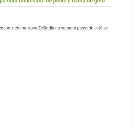
gia com milkshake de peixe e cama de gelo
 encontrado na Nova Zelândia na semana passada está se