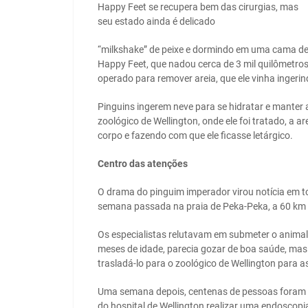
Happy Feet se recupera bem das cirurgias, mas
seu estado ainda é delicado
“milkshake” de peixe e dormindo em uma cama de 
Happy Feet, que nadou cerca de 3 mil quilômetros
operado para remover areia, que ele vinha ingeri
Pinguins ingerem neve para se hidratar e manter 
zoológico de Wellington, onde ele foi tratado, a 
corpo e fazendo com que ele ficasse letárgico.
Centro das atenções
O drama do pinguim imperador virou notícia em t
semana passada na praia de Peka-Peka, a 60 km 
Os especialistas relutavam em submeter o animal
meses de idade, parecia gozar de boa saúde, mas 
trasladá-lo para o zoológico de Wellington para 
Uma semana depois, centenas de pessoas foram a
do hospital de Wellington realizar uma endoscopi