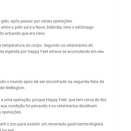
gelo, após passar por várias operações.
 entre o pólo sul e a Nova Zelândia, teve o estômago
ndo achando que era neve.
a temperatura do corpo. Segundo os veterinários do
areia ingerida por Happy Feet estava se acumulando em seu
odo o mundo após ele ser encontrado na segunda-feira da
de Wellington.
 a uma operação, porque Happy Feet, que tem cerca de dez
sua condição foi piorando e os veterinários decidiram
as operações.
té o zoo para assistir um renomado gastroenterologista
a na ave.