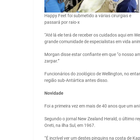
Happy Feet foi submetido a várias cirurgias e
passará por raio-x
“Até lá ele terá de receber os cuidados aqui em W
grande comunidade de especialistas em vida anima
Morgan disse estar confiante em que “o nosso am
zarpar.”
Funcionários do zoológico de Wellington, no enta
região sub-Antártica antes disso.
Novidade
Foi a primeira vez em mais de 40 anos que um ani
Segundo o jornal New Zealand Herald, o último re
Oreti, na ilha Sul, em 1967.
“É incrível ver um destes pinguins na costa de Ka