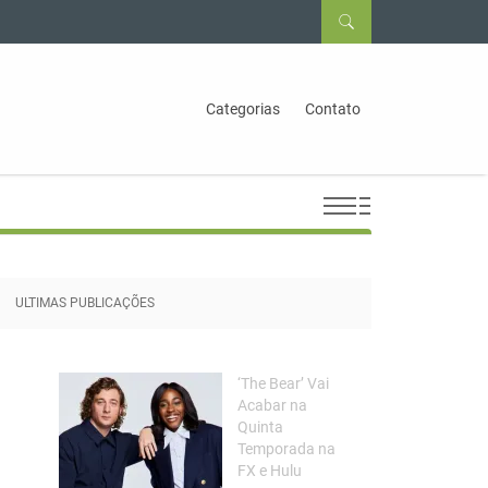
Categorias
Contato
ULTIMAS PUBLICAÇÕES
‘The Bear’ Vai
Acabar na
Quinta
Temporada na
FX e Hulu