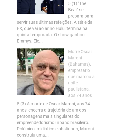
5 (1) ‘The
Bear’ se
prepara para
servir suas últimas refeições. A série da
FX, que vai ao ar no Hulu, termina na
quinta temporada. O show ganhou
Emmys. Ele...
Morre Oscar
Maroni
(Bahamas),
empresário
que marcou a
noite
paulistana,
aos 74 anos
5 (3) A morte de Oscar Maroni, aos 74
anos, encerra a trajetória de um dos
personagens mais singulares do
empreendedorismo urbano brasileiro.
Polêmico, midiático e obstinado, Maroni
construiu uma...