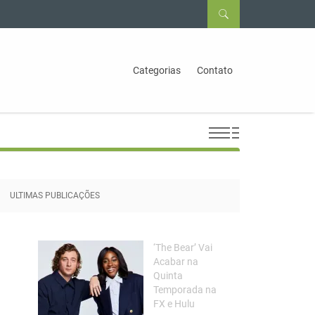
Categorias
Contato
ULTIMAS PUBLICAÇÕES
‘The Bear’ Vai
Acabar na
Quinta
Temporada na
FX e Hulu