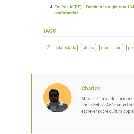
Em Recife(PE) – Bombeiros registram 184 
confirmadas.
TAGS
calamidade
,
chuva
,
municipios
,
pe
Charles
Charles é formado em market
era "a lenha". Após anos tr
escrever sobre cultura pop 