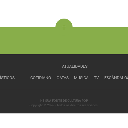
ATUALIDADES
ÍSTICOS
COTIDIANO
GATAS
MÚSICA
TV
ESCÂNDALO
NE SUA FONTE DE CULTURA POP
Copyright © 2026 - Todos os direitos reservados.