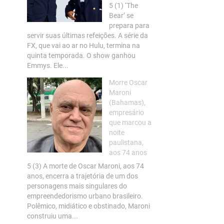
5 (1) ‘The
Bear’ se
prepara para
servir suas últimas refeições. A série da
FX, que vai ao ar no Hulu, termina na
quinta temporada. O show ganhou
Emmys. Ele...
Morre Oscar
Maroni
(Bahamas),
empresário
que marcou a
noite
paulistana,
aos 74 anos
5 (3) A morte de Oscar Maroni, aos 74
anos, encerra a trajetória de um dos
personagens mais singulares do
empreendedorismo urbano brasileiro.
Polêmico, midiático e obstinado, Maroni
construiu uma...