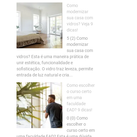
Como
modernizar
sua casa com
vidros? Veja 9
dicas!
5 (2) Como
modernizar
sua casa com
vidros? Esta é uma maneira prática de
unir estética, funcionalidade e
sofisticação. O vidro traz leveza, permite
entrada de luz natural e cria...
Como escolher
o curso certo
em uma
faculdade
EAD? 9 dicas!
0 (0) Como
escolher o
curso certo em
uma faculdade EAD? Esta é uma dúvida