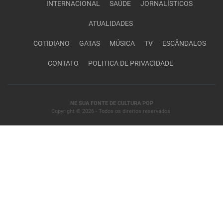
INTERNACIONAL
SAÚDE
JORNALÍSTICOS
ATUALIDADES
COTIDIANO
GATAS
MÚSICA
TV
ESCÂNDALOS
CONTATO
POLITICA DE PRIVACIDADE
NE SUA FONTE DE CULTURA POP
Copyright © 2026 - Todos os direitos reservados.