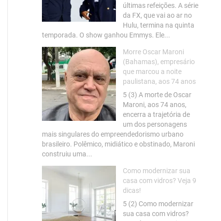
últimas refeições. A série
da FX, que vai ao ar no
Hulu, termina na quinta
temporada. O show ganhou Emmys. Ele...
Morre Oscar Maroni
(Bahamas), empresário
que marcou a noite
paulistana, aos 74 anos
5 (3) A morte de Oscar
Maroni, aos 74 anos,
encerra a trajetória de
um dos personagens
mais singulares do empreendedorismo urbano
brasileiro. Polêmico, midiático e obstinado, Maroni
construiu uma...
Como modernizar sua
casa com vidros? Veja 9
dicas!
5 (2) Como modernizar
sua casa com vidros?