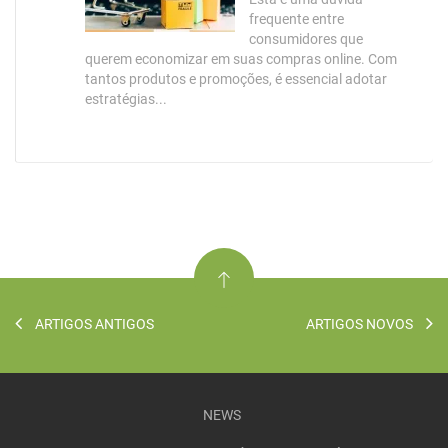
frequente entre
consumidores que
querem economizar em suas compras online. Com
tantos produtos e promoções, é essencial adotar
estratégias...
ARTIGOS ANTIGOS
ARTIGOS NOVOS
NEWS