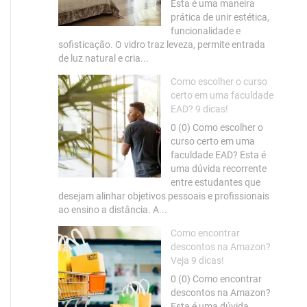
Esta é uma maneira
prática de unir estética,
funcionalidade e
sofisticação. O vidro traz leveza, permite entrada
de luz natural e cria...
Como escolher o curso
certo em uma faculdade
EAD? 9 dicas!
0 (0) Como escolher o
curso certo em uma
faculdade EAD? Esta é
uma dúvida recorrente
entre estudantes que
desejam alinhar objetivos pessoais e profissionais
ao ensino a distância. A...
Como encontrar
descontos na Amazon?
Veja 9 dicas!
0 (0) Como encontrar
descontos na Amazon?
Esta é uma dúvida