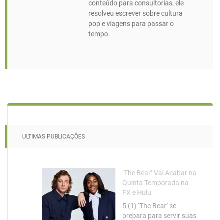
conteúdo para consultorias, ele
resolveu escrever sobre cultura
pop e viagens para passar o
tempo.
ULTIMAS PUBLICAÇÕES
‘The Bear’ Vai Acabar na
Quinta Temporada na
FX e Hulu
5 (1) ‘The Bear’ se
prepara para servir suas