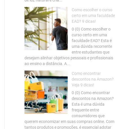
Como escolher o curso
certo em uma faculdade
EAD? 9 dicas!
0 (0) Como escolher o
curso certo em uma
faculdade EAD? Esta é
uma dúvida recorrente
entre estudantes que
desejam alinhar objetivos pessoais e profissionais
ao ensino a distância. A...
Como encontrar
descontos na Amazon?
Veja 9 dicas!
0 (0) Como encontrar
descontos na Amazon?
Esta é uma dúvida
frequente entre
consumidores que
querem economizar em suas compras online. Com
tantos produtos e promoções, é essencial adotar