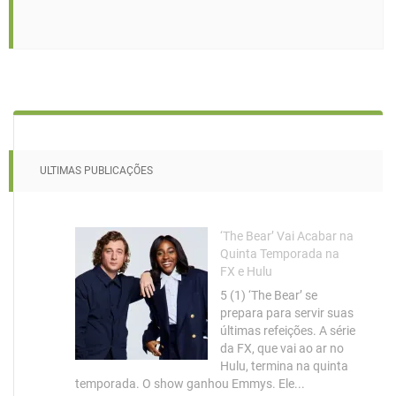
ULTIMAS PUBLICAÇÕES
‘The Bear’ Vai Acabar na
Quinta Temporada na
FX e Hulu
5 (1) ‘The Bear’ se
prepara para servir suas
últimas refeições. A série
da FX, que vai ao ar no
Hulu, termina na quinta
temporada. O show ganhou Emmys. Ele...