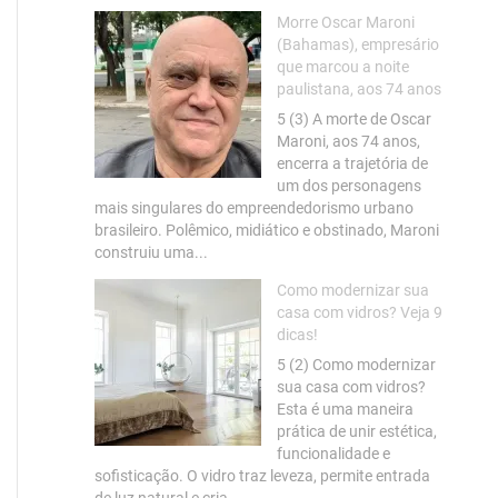
Morre Oscar Maroni
(Bahamas), empresário
que marcou a noite
paulistana, aos 74 anos
5 (3) A morte de Oscar
Maroni, aos 74 anos,
encerra a trajetória de
um dos personagens
mais singulares do empreendedorismo urbano
brasileiro. Polêmico, midiático e obstinado, Maroni
construiu uma...
Como modernizar sua
casa com vidros? Veja 9
dicas!
5 (2) Como modernizar
sua casa com vidros?
Esta é uma maneira
prática de unir estética,
funcionalidade e
sofisticação. O vidro traz leveza, permite entrada
de luz natural e cria...