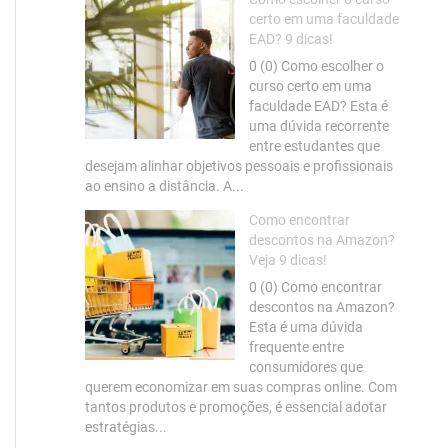
certo em uma faculdade
EAD? 9 dicas!
0 (0) Como escolher o
curso certo em uma
faculdade EAD? Esta é
uma dúvida recorrente
entre estudantes que
desejam alinhar objetivos pessoais e profissionais
ao ensino a distância. A...
Como encontrar
descontos na Amazon?
Veja 9 dicas!
0 (0) Como encontrar
descontos na Amazon?
Esta é uma dúvida
frequente entre
consumidores que
querem economizar em suas compras online. Com
tantos produtos e promoções, é essencial adotar
estratégias...