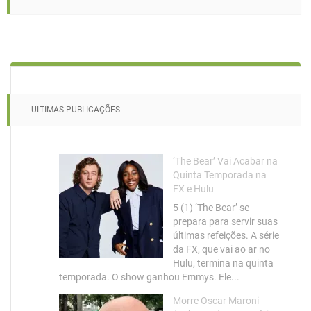
ULTIMAS PUBLICAÇÕES
‘The Bear’ Vai Acabar na
Quinta Temporada na
FX e Hulu
5 (1) ‘The Bear’ se
prepara para servir suas
últimas refeições. A série
da FX, que vai ao ar no
Hulu, termina na quinta
temporada. O show ganhou Emmys. Ele...
Morre Oscar Maroni