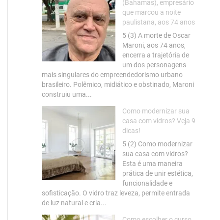
(Bahamas), empresário
que marcou a noite
paulistana, aos 74 anos
5 (3) A morte de Oscar
Maroni, aos 74 anos,
encerra a trajetória de
um dos personagens
mais singulares do empreendedorismo urbano
brasileiro. Polêmico, midiático e obstinado, Maroni
construiu uma...
Como modernizar sua
casa com vidros? Veja 9
dicas!
5 (2) Como modernizar
sua casa com vidros?
Esta é uma maneira
prática de unir estética,
funcionalidade e
sofisticação. O vidro traz leveza, permite entrada
de luz natural e cria...
Como escolher o curso