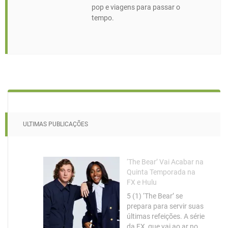
pop e viagens para passar o
tempo.
ULTIMAS PUBLICAÇÕES
‘The Bear’ Vai Acabar na
Quinta Temporada na
FX e Hulu
5 (1) ‘The Bear’ se
prepara para servir suas
últimas refeições. A série
da FX, que vai ao ar no