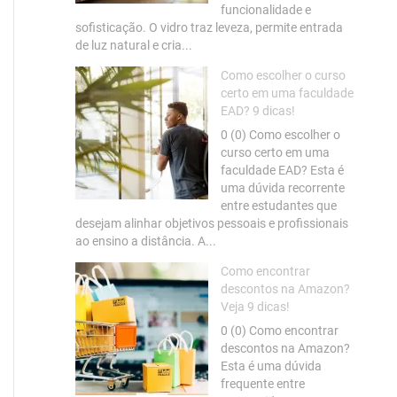
funcionalidade e
sofisticação. O vidro traz leveza, permite entrada
de luz natural e cria...
Como escolher o curso
certo em uma faculdade
EAD? 9 dicas!
0 (0) Como escolher o
curso certo em uma
faculdade EAD? Esta é
uma dúvida recorrente
entre estudantes que
desejam alinhar objetivos pessoais e profissionais
ao ensino a distância. A...
Como encontrar
descontos na Amazon?
Veja 9 dicas!
0 (0) Como encontrar
descontos na Amazon?
Esta é uma dúvida
frequente entre