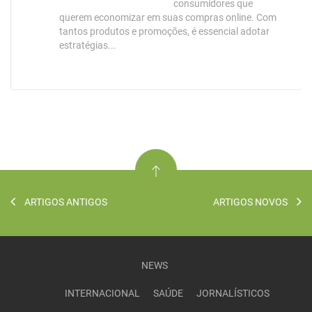
consumidores que
querem economizar em suas compras online. Com
tantos produtos e promoções, é essencial adotar
estratégias...
ARTIGOS ANTIGOS
ARTIGOS NOVOS
NEWS
INTERNACIONAL
SAÚDE
JORNALÍSTICOS