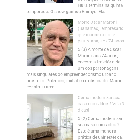
Hulu, termina na quinta
temporada. O show ganhou Emmys. Ele...
Morre Oscar Maroni
(Bahamas), empresário
que marcou a noite
paulistana, aos 74 anos
5 (3) A morte de Oscar
Maroni, aos 74 anos,
encerra a trajetória de
um dos personagens
mais singulares do empreendedorismo urbano
brasileiro. Polêmico, midiático e obstinado, Maroni
construiu uma...
Como modernizar sua
casa com vidros? Veja 9
dicas!
5 (2) Como modernizar
sua casa com vidros?
Esta é uma maneira
prática de unir estética,