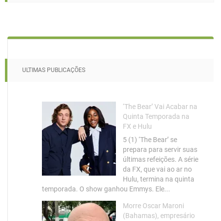
ULTIMAS PUBLICAÇÕES
‘The Bear’ Vai Acabar na
Quinta Temporada na
FX e Hulu
5 (1) ‘The Bear’ se
prepara para servir suas
últimas refeições. A série
da FX, que vai ao ar no
Hulu, termina na quinta
temporada. O show ganhou Emmys. Ele...
Morre Oscar Maroni
(Bahamas), empresário