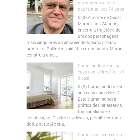
que marcou a noite
paulistana, aos 74 anos
5 (3) A morte de Oscar
Maroni, aos 74 anos,
encerra a trajetória de
um dos personagens
mais singulares do empreendedorismo urbano
brasileiro. Polêmico, midiático e obstinado, Maroni
construiu uma...
Como modernizar sua
casa com vidros? Veja 9
dicas!
5 (2) Como modernizar
sua casa com vidros?
Esta é uma maneira
prática de unir estética,
funcionalidade e
sofisticação. O vidro traz leveza, permite entrada
de luz natural e cria...
Como escolher o curso