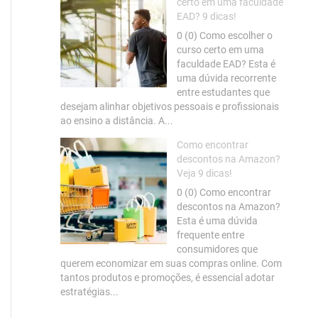
certo em uma faculdade
EAD? 9 dicas!
0 (0) Como escolher o
curso certo em uma
faculdade EAD? Esta é
uma dúvida recorrente
entre estudantes que
desejam alinhar objetivos pessoais e profissionais
ao ensino a distância. A...
Como encontrar
descontos na Amazon?
Veja 9 dicas!
0 (0) Como encontrar
descontos na Amazon?
Esta é uma dúvida
frequente entre
consumidores que
querem economizar em suas compras online. Com
tantos produtos e promoções, é essencial adotar
estratégias...