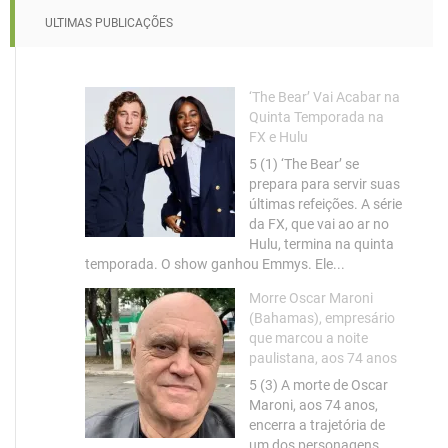
ULTIMAS PUBLICAÇÕES
‘The Bear’ Vai Acabar na
Quinta Temporada na
FX e Hulu
5 (1) ‘The Bear’ se
prepara para servir suas
últimas refeições. A série
da FX, que vai ao ar no
Hulu, termina na quinta
temporada. O show ganhou Emmys. Ele...
Morre Oscar Maroni
(Bahamas), empresário
que marcou a noite
paulistana, aos 74 anos
5 (3) A morte de Oscar
Maroni, aos 74 anos,
encerra a trajetória de
um dos personagens