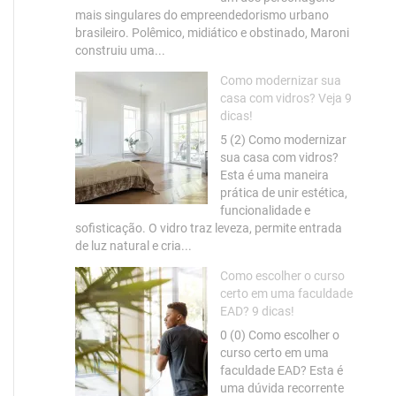
mais singulares do empreendedorismo urbano
brasileiro. Polêmico, midiático e obstinado, Maroni
construiu uma...
Como modernizar sua
casa com vidros? Veja 9
dicas!
5 (2) Como modernizar
sua casa com vidros?
Esta é uma maneira
prática de unir estética,
funcionalidade e
sofisticação. O vidro traz leveza, permite entrada
de luz natural e cria...
Como escolher o curso
certo em uma faculdade
EAD? 9 dicas!
0 (0) Como escolher o
curso certo em uma
faculdade EAD? Esta é
uma dúvida recorrente