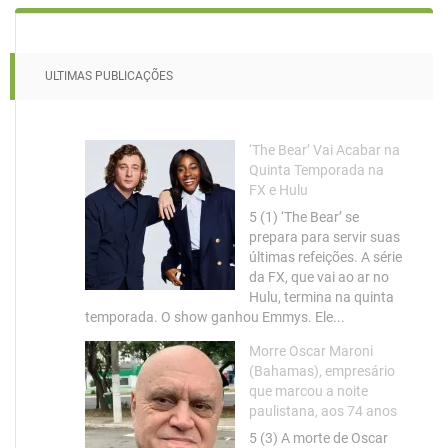
ULTIMAS PUBLICAÇÕES
‘The Bear’ Vai Acabar na
Quinta Temporada na
FX e Hulu
5 (1) ‘The Bear’ se
prepara para servir suas
últimas refeições. A série
da FX, que vai ao ar no
Hulu, termina na quinta
temporada. O show ganhou Emmys. Ele...
Morre Oscar Maroni
(Bahamas), empresário
que marcou a noite
paulistana, aos 74 anos
5 (3) A morte de Oscar