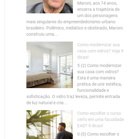
Maroni, aos 74 anos,
encerra a trajetória de
um dos personagens
mais singulares do empreendedorismo urbano
brasileiro. Polêmico, midiático e obstinado, Maroni
construiu uma...
Como modernizar sua
casa com vidros? Veja 9
dicas!
5 (2) Como modernizar
sua casa com vidros?
Esta é uma maneira
prática de unir estética,
funcionalidade e
sofisticação. O vidro traz leveza, permite entrada
de luz natural e cria...
Como escolher o curso
certo em uma faculdade
EAD? 9 dicas!
0 (0) Como escolher o