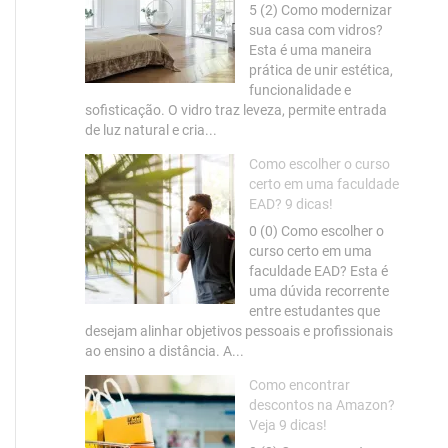
5 (2) Como modernizar
sua casa com vidros?
Esta é uma maneira
prática de unir estética,
funcionalidade e
sofisticação. O vidro traz leveza, permite entrada
de luz natural e cria...
Como escolher o curso
certo em uma faculdade
EAD? 9 dicas!
0 (0) Como escolher o
curso certo em uma
faculdade EAD? Esta é
uma dúvida recorrente
entre estudantes que
desejam alinhar objetivos pessoais e profissionais
ao ensino a distância. A...
Como encontrar
descontos na Amazon?
Veja 9 dicas!