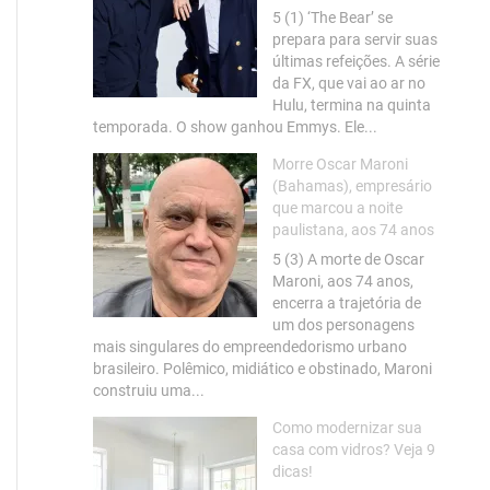
5 (1) ‘The Bear’ se
prepara para servir suas
últimas refeições. A série
da FX, que vai ao ar no
Hulu, termina na quinta
temporada. O show ganhou Emmys. Ele...
Morre Oscar Maroni
(Bahamas), empresário
que marcou a noite
paulistana, aos 74 anos
5 (3) A morte de Oscar
Maroni, aos 74 anos,
encerra a trajetória de
um dos personagens
mais singulares do empreendedorismo urbano
brasileiro. Polêmico, midiático e obstinado, Maroni
construiu uma...
Como modernizar sua
casa com vidros? Veja 9
dicas!