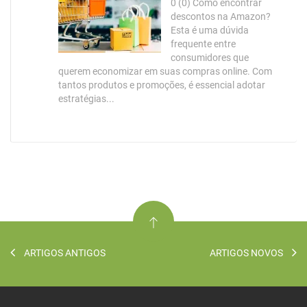
0 (0) Como encontrar
descontos na Amazon?
Esta é uma dúvida
frequente entre
consumidores que
querem economizar em suas compras online. Com
tantos produtos e promoções, é essencial adotar
estratégias...
ARTIGOS ANTIGOS
ARTIGOS NOVOS