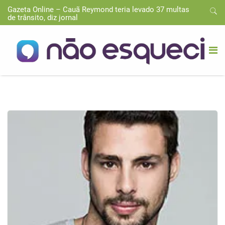
Gazeta Online – Cauã Reymond teria levado 37 multas
de trânsito, diz jornal