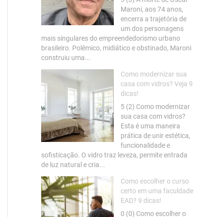
Maroni, aos 74 anos,
encerra a trajetória de
um dos personagens
mais singulares do empreendedorismo urbano
brasileiro. Polêmico, midiático e obstinado, Maroni
construiu uma...
Como modernizar sua
casa com vidros? Veja 9
dicas!
5 (2) Como modernizar
sua casa com vidros?
Esta é uma maneira
prática de unir estética,
funcionalidade e
sofisticação. O vidro traz leveza, permite entrada
de luz natural e cria...
Como escolher o curso
certo em uma faculdade
EAD? 9 dicas!
0 (0) Como escolher o