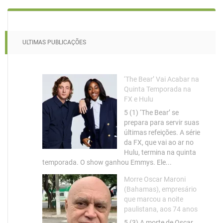
ULTIMAS PUBLICAÇÕES
‘The Bear’ Vai Acabar na
Quinta Temporada na
FX e Hulu
5 (1) ‘The Bear’ se
prepara para servir suas
últimas refeições. A série
da FX, que vai ao ar no
Hulu, termina na quinta
temporada. O show ganhou Emmys. Ele...
Morre Oscar Maroni
(Bahamas), empresário
que marcou a noite
paulistana, aos 74 anos
5 (3) A morte de Oscar