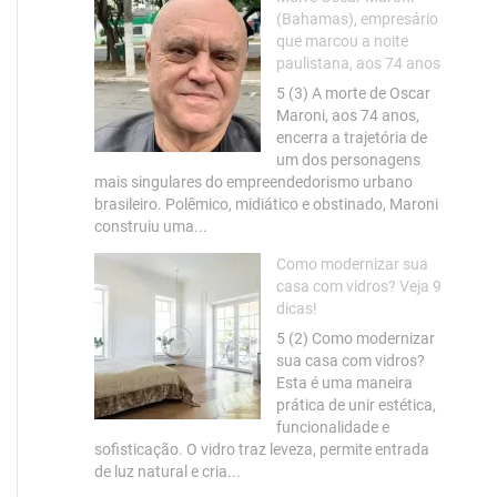
(Bahamas), empresário
que marcou a noite
paulistana, aos 74 anos
5 (3) A morte de Oscar
Maroni, aos 74 anos,
encerra a trajetória de
um dos personagens
mais singulares do empreendedorismo urbano
brasileiro. Polêmico, midiático e obstinado, Maroni
construiu uma...
Como modernizar sua
casa com vidros? Veja 9
dicas!
5 (2) Como modernizar
sua casa com vidros?
Esta é uma maneira
prática de unir estética,
funcionalidade e
sofisticação. O vidro traz leveza, permite entrada
de luz natural e cria...