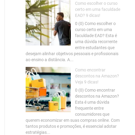
Como escolher o curso
certo em uma faculdade
EAD? 9 dicas!
0 (0) Como escolher o
curso certo em uma
faculdade EAD? Esta é
uma dúvida recorrente
entre estudantes que
desejam alinhar objetivos pessoais e profissionais
ao ensino a distância. A...
Como encontrar
descontos na Amazon?
Veja 9 dicas!
0 (0) Como encontrar
descontos na Amazon?
Esta é uma dúvida
frequente entre
consumidores que
querem economizar em suas compras online. Com
tantos produtos e promoções, é essencial adotar
estratégias...