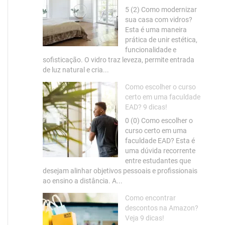
5 (2) Como modernizar
sua casa com vidros?
Esta é uma maneira
prática de unir estética,
funcionalidade e
sofisticação. O vidro traz leveza, permite entrada
de luz natural e cria...
Como escolher o curso
certo em uma faculdade
EAD? 9 dicas!
0 (0) Como escolher o
curso certo em uma
faculdade EAD? Esta é
uma dúvida recorrente
entre estudantes que
desejam alinhar objetivos pessoais e profissionais
ao ensino a distância. A...
Como encontrar
descontos na Amazon?
Veja 9 dicas!