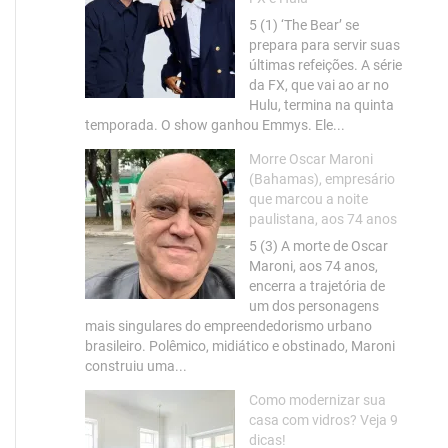
5 (1) ‘The Bear’ se
prepara para servir suas
últimas refeições. A série
da FX, que vai ao ar no
Hulu, termina na quinta
temporada. O show ganhou Emmys. Ele...
Morre Oscar Maroni
(Bahamas), empresário
que marcou a noite
paulistana, aos 74 anos
5 (3) A morte de Oscar
Maroni, aos 74 anos,
encerra a trajetória de
um dos personagens
mais singulares do empreendedorismo urbano
brasileiro. Polêmico, midiático e obstinado, Maroni
construiu uma...
Como modernizar sua
casa com vidros? Veja 9
dicas!