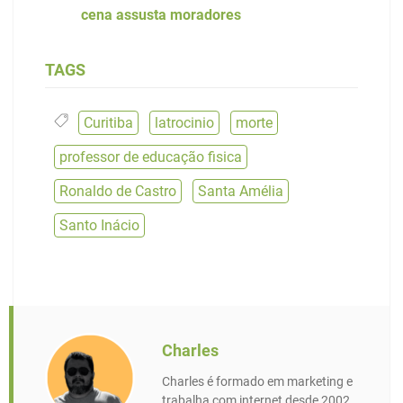
cena assusta moradores
TAGS
Curitiba
,
latrocinio
,
morte
,
professor de educação fisica
,
Ronaldo de Castro
,
Santa Amélia
,
Santo Inácio
Charles
Charles é formado em marketing e
trabalha com internet desde 2002,