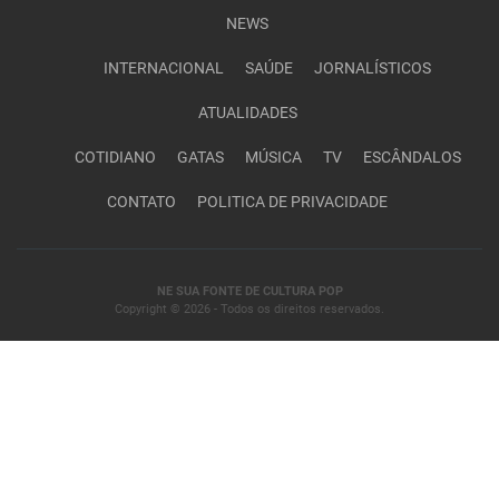
NEWS
INTERNACIONAL
SAÚDE
JORNALÍSTICOS
ATUALIDADES
COTIDIANO
GATAS
MÚSICA
TV
ESCÂNDALOS
CONTATO
POLITICA DE PRIVACIDADE
NE SUA FONTE DE CULTURA POP
Copyright © 2026 - Todos os direitos reservados.