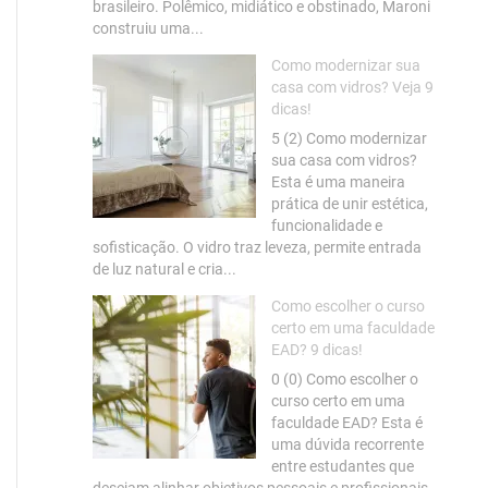
brasileiro. Polêmico, midiático e obstinado, Maroni
construiu uma...
Como modernizar sua
casa com vidros? Veja 9
dicas!
5 (2) Como modernizar
sua casa com vidros?
Esta é uma maneira
prática de unir estética,
funcionalidade e
sofisticação. O vidro traz leveza, permite entrada
de luz natural e cria...
Como escolher o curso
certo em uma faculdade
EAD? 9 dicas!
0 (0) Como escolher o
curso certo em uma
faculdade EAD? Esta é
uma dúvida recorrente
entre estudantes que