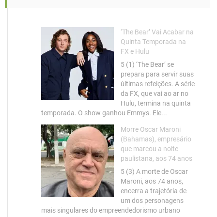
‘The Bear’ Vai Acabar na
Quinta Temporada na
FX e Hulu
5 (1) ‘The Bear’ se
prepara para servir suas
últimas refeições. A série
da FX, que vai ao ar no
Hulu, termina na quinta
temporada. O show ganhou Emmys. Ele...
Morre Oscar Maroni
(Bahamas), empresário
que marcou a noite
paulistana, aos 74 anos
5 (3) A morte de Oscar
Maroni, aos 74 anos,
encerra a trajetória de
um dos personagens
mais singulares do empreendedorismo urbano