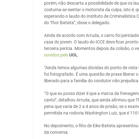
porém, não descarta a possibilidade de que os la
costuma-se isentar o motorista da culpa, isto é, 
esperando o laudo do Instituto de Criminalística C
do Thor Batista”, disse o delegado.
Ainda de acordo com Arruda, o carro foi periciad
casa do jovem. O laudo do ICCE deve ficar pronto 
terceira perícia. Momentos depois da colisão, o veí
ouvidos pelo
UOL
.
“Ainda temos algumas dúvidas do ponto de vista té
foi fotografado. É uma questão de praxe liberar o
liberado para a família do condutor não prejudica
“O que eu posso dizer é que a marca da frenagem, 
canto”, detalhou Arruda, que ainda afirmou que T
pena que varia de 2 a 4 anos de prisão, se o exam
permitida na rodovia Washington Luiz, que é 110
No depoimento, o fiho de Eike Batista apresentou
da conversa.