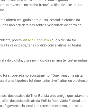
ara atravessou na minha frente”. O filho de Eike Batista
que.
te afirma ter ligado para o 190, central telefônica da
unha não deu detalhes sobre a velocidade do carro ao
cidente, porém,
disse à BandNews
que o ciclista foi
alta velocidade, teria colidido com a vítima ao tentar
lia do ciclista, disse no início da semana ter testemunhas
não foi atropelada no acostamento. “Quem em uma pista
Essa é uma hipótese totalmente inviável”, afirmou o defensor
entos, dos quais o de Thor Batista e do amigo que estava no
 além dos dois policiais da Polícia Rodoviária Federal que
rafegavam pelo local. Um terceiro motorista, que ainda