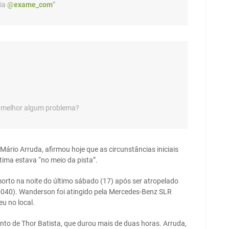
ia
@
exame_com
”
o melhor algum problema?
Mário Arruda, afirmou hoje que as circunstâncias iniciais
tima estava “no meio da pista”.
morto na noite do último sábado (17) após ser atropelado
-040). Wanderson foi atingido pela Mercedes-Benz SLR
eu no local.
nto de Thor Batista, que durou mais de duas horas. Arruda,