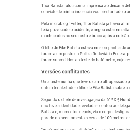
Thor Batista falou com a imprensa ao deixar a 
convicto de minha inocência vou prestar todo o au
Pelo microblog Twitter, Thor Batista já havia afir
teria provocado o acidente, e negou estar em alt
machucados no seu rosto e braço após a colisão.
O filho de Eike Batista estava em companhia de u
foram a um posto da Polícia Rodoviária Federal p
foram submetidos ao teste do bafômetro, cujo res
Versões conflitantes
Uma testemunha que teve o carro ultrapassado pe
ontem ter alertado o filho de Eike Batista sobre a
Segundo o chefe de investigação da 61ª DP, Hum
não teve a identidade revelada– contou ao delega
Batista e, momentos depois, viu o corpo desfigurad
parado no acostamento a cerca de 100 metros do 
“Você matou o cara ali atrás”, disse a testemunh