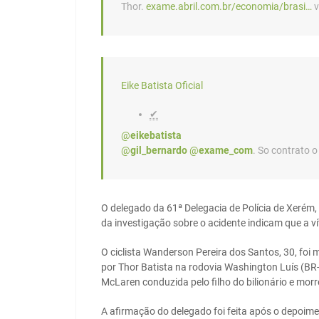
Thor.
exame.abril.com.br/economia/brasi…
v
Eike Batista Oficial
✔
@
eikebatista
@
gil_bernardo
@
exame_com
. So contrato 
O delegado da 61ª Delegacia de Polícia de Xerém, 
da investigação sobre o acidente indicam que a ví
O ciclista Wanderson Pereira dos Santos, 30, foi 
por Thor Batista na rodovia Washington Luís (BR
McLaren conduzida pelo filho do bilionário e morr
A afirmação do delegado foi feita após o depoime