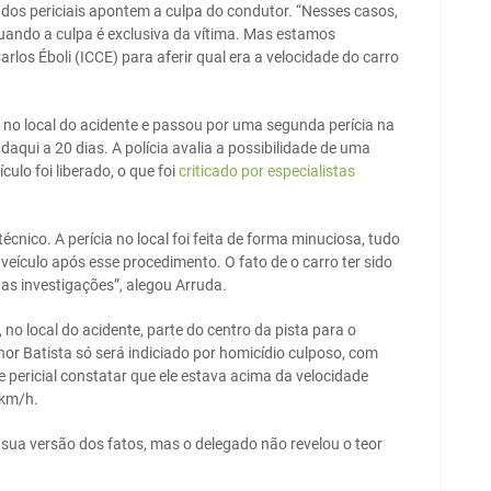
udos periciais apontem a culpa do condutor. “Nesses casos,
quando a culpa é exclusiva da vítima. Mas estamos
arlos Éboli (ICCE) para aferir qual era a velocidade do carro
o no local do acidente e passou por uma segunda perícia na
daqui a 20 dias. A polícia avalia a possibilidade de uma
culo foi liberado, o que foi
criticado por especialistas
cnico. A perícia no local foi feita de forma minuciosa, tudo
 veículo após esse procedimento. O fato de o carro ter sido
 as investigações”, alegou Arruda.
no local do acidente, parte do centro da pista para o
hor Batista só será indiciado por homicídio culposo, com
e pericial constatar que ele estava acima da velocidade
 km/h.
 sua versão dos fatos, mas o delegado não revelou o teor