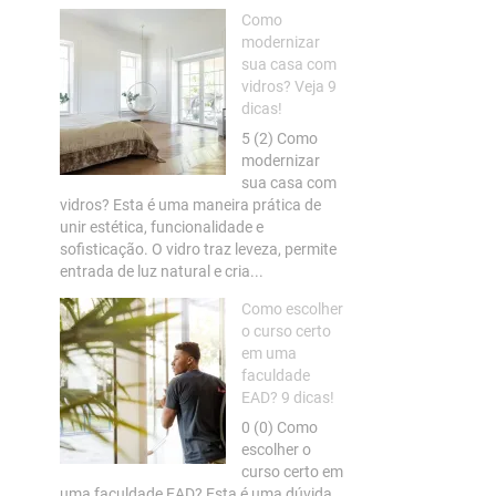
Como
modernizar
sua casa com
vidros? Veja 9
dicas!
5 (2) Como
modernizar
sua casa com
vidros? Esta é uma maneira prática de
unir estética, funcionalidade e
sofisticação. O vidro traz leveza, permite
entrada de luz natural e cria...
Como escolher
o curso certo
em uma
faculdade
EAD? 9 dicas!
0 (0) Como
escolher o
curso certo em
uma faculdade EAD? Esta é uma dúvida