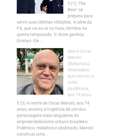
5 (1) ‘The
Bear’ se
prepara para
servir suas últimas refeições. A série da
FX, que vai ao ar no Hulu, termina na
quinta temporada. O show ganhou
Emmys. Ele...
Morre Oscar
Maroni
(Bahamas),
empresário
que marcou a
noite
paulistana,
aos 74 anos
5 (3) A morte de Oscar Maroni, aos 74
anos, encerra a trajetória de um dos
personagens mais singulares do
empreendedorismo urbano brasileiro.
Polêmico, midiático e obstinado, Maroni
construiu uma...