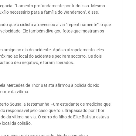
delegacia. “Lamento profundamente por tudo isso. Mesmo
xílio necessário para a família do Wanderson”, disse.
mado que o ciclista atravessou a via “repentinamente”, o que
a velocidade. Ele também divulgou fotos que mostram os
m amigo no dia do acidente. Após o atropelamento, eles
róximo ao local do acidente e pediram socorro. Os dois
ultado deu negativo, e foram liberados.
la Mercedes de Thor Batista afirmou à polícia do Rio
 morte da vítima.
berto Sousa, a testemunha –um estudante de medicina que
do responsável pelo caso que foi ultrapassado por Thor
o da vítima na via. O carro do filho de Eike Batista estava
local da colisão.
a ao passar pelo carro parado. Ainda segundo a