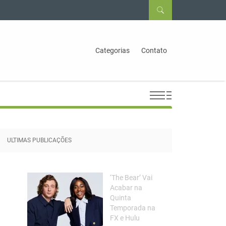
Categorias
Contato
ULTIMAS PUBLICAÇÕES
‘The Bear’ Vai
Acabar na
Quinta
Temporada na
FX e Hulu